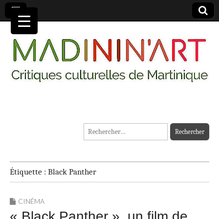
MADININ'ART
Rechercher :
Étiquette :
Black Panther
CINÉMA
« Black Panther », un film de