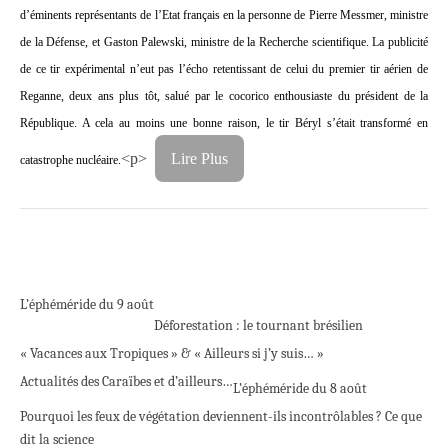
d’éminents représentants de l’Etat français en la personne de Pierre Messmer, ministre
de la Défense, et Gaston Palewski, ministre de la Recherche scientifique. La publicité
de ce tir expérimental n’eut pas l’écho retentissant de celui du premier tir aérien de
Reganne, deux ans plus tôt, salué par le cocorico enthousiaste du président de la
République. A cela au moins une bonne raison, le tir Béryl s’était transformé en
<p>
Lire Plus
catastrophe nucléaire.
L’éphéméride du 9 août
Déforestation : le tournant brésilien
« Vacances aux Tropiques » & « Ailleurs si j’y suis… »
Actualités des Caraïbes et d’ailleurs…
L’éphéméride du 8 août
Pourquoi les feux de végétation deviennent-ils incontrôlables ? Ce que
dit la science