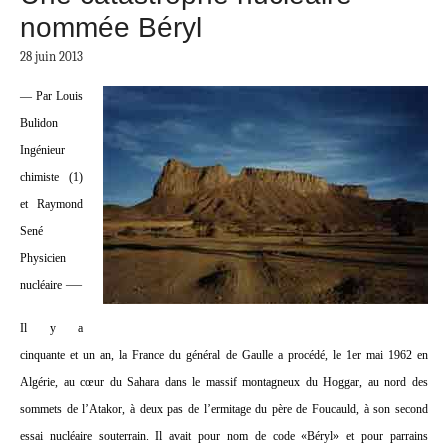
nommée Béryl
28 juin 2013
— Par Louis
Bulidon
Ingénieur
chimiste (1)
et Raymond
Sené
Physicien
—
nucléaire
Il y a
cinquante et un an, la France du général de Gaulle a procédé, le 1er mai 1962 en
Algérie, au cœur du Sahara dans le massif montagneux du Hoggar, au nord des
sommets de l’Atakor, à deux pas de l’ermitage du père de Foucauld, à son second
essai nucléaire souterrain. Il avait pour nom de code «Béryl» et pour parrains