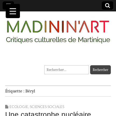
MADININ'ART
Rechercher :
Étiquette :
Béryl
ECOLOGIE
,
SCIENCES SOCIALES
Une catastrophe nucléaire