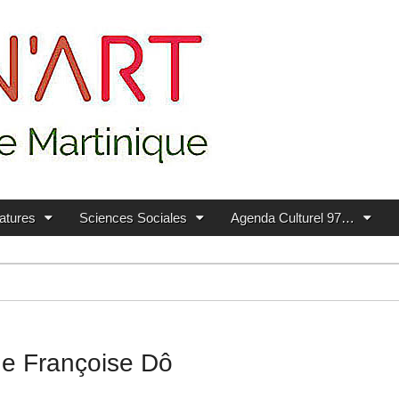
ratures
Sciences Sociales
Agenda Culturel 97…
de Françoise Dô