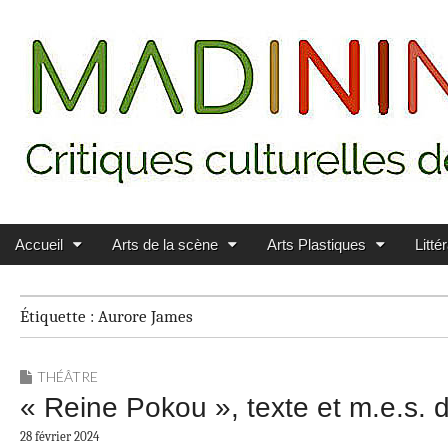
Main menu
Skip to content
MADININ'ART
Accueil
Arts de la scène
Arts Plastiques
Litté
Étiquette :
Aurore James
THÉÂTRE
« Reine Pokou », texte et m.e.s. 
28 février 2024