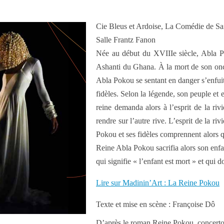
Cie Bleus et Ardoise, La Comédie de S
Salle Frantz Fanon
Née au début du XVIIIe siècle, Abla Po
Ashanti du Ghana. À la mort de son oncle
Abla Pokou se sentant en danger s’enfuit 
fidèles. Selon la légende, son peuple et
reine demanda alors à l’esprit de la riv
rendre sur l’autre rive. L’esprit de la ri
Pokou et ses fidèles comprennent alors qu
Reine Abla Pokou sacrifia alors son enfan
qui signifie « l’enfant est mort » et qui
Lire sur Madinin’Art : La Reine Pokou
Texte et mise en scène : Françoise Dô
D’après le roman Reine Pokou, concert