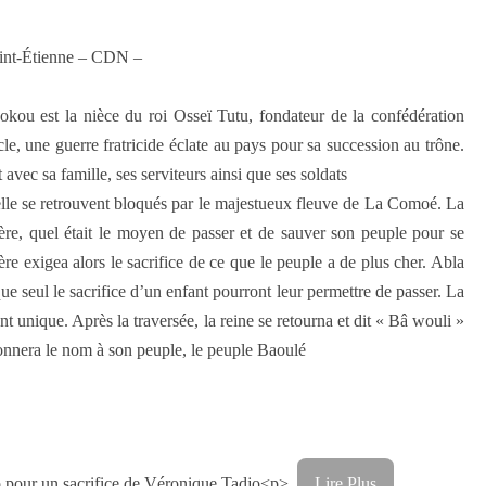
aint-Étienne – CDN –
kou est la nièce du roi Osseï Tutu, fondateur de la confédération
, une guerre fratricide éclate au pays pour sa succession au trône.
avec sa famille, ses serviteurs ainsi que ses soldats
 elle se retrouvent bloqués par le majestueux fleuve de La Comoé. La
ière, quel était le moyen de passer et de sauver son peuple pour se
vière exigea alors le sacrifice de ce que le peuple a de plus cher. Abla
e seul le sacrifice d’un enfant pourront leur permettre de passer. La
t unique. Après la traversée, la reine se retourna et dit « Bâ wouli »
 donnera le nom à son peuple, le peuple Baoulé
o pour un sacrifice de Véronique Tadjo<p>
Lire Plus