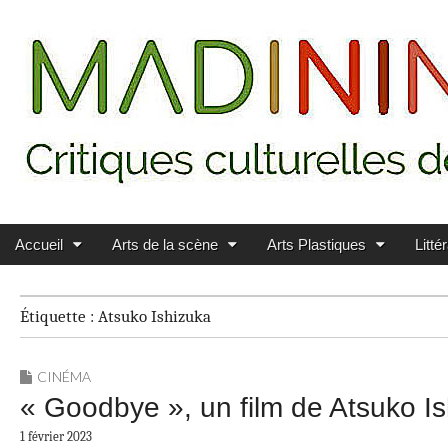
Main menu
Skip to content
MADININ'ART
Accueil
Arts de la scène
Arts Plastiques
Litté
Étiquette :
Atsuko Ishizuka
CINÉMA
« Goodbye », un film de Atsuko I
1 février 2023