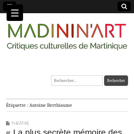
MADININ'ART
Rechercher :
Étiquette :
Antoine Berthiaume
THÉÂTRE
« La plus secrète mémoire des