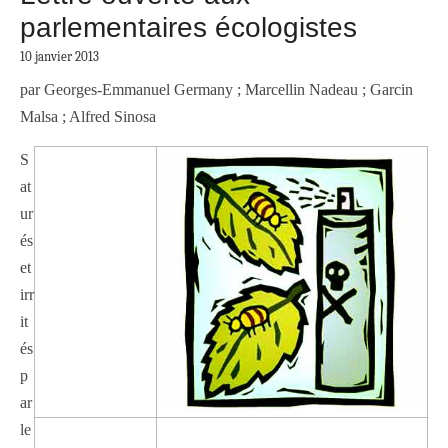
parlementaires écologistes
10 janvier 2013
par Georges-Emmanuel Germany ; Marcellin Nadeau ; Garcin
Malsa ; Alfred Sinosa
S
at
ur
és
et
irr
it
és
p
ar
le
—