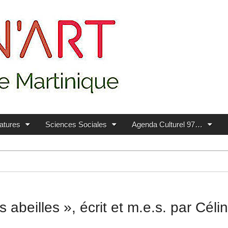
ratures
Sciences Sociales
Agenda Culturel 97…
abeilles », écrit et m.e.s. par Céli