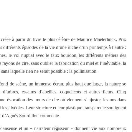
 créée à partir du livre le plus célèbre de Maurice Maeterlinck, Prix
es différents épisodes de la vie d’une ruche d’un printemps à l’autre :
nes, le vol nuptial avec le faux-bourdon, les différents métiers des
 rayons de cire, sans oublier la fabrication du miel et l’inévitable, la
ans laquelle rien ne serait possible : la pollinisation.
 fond de scène, un immense écran, plus haut que large, la nature se
d’arbres, essaims d’abeilles, coquelicots et autres fleurs. Cinq
 évocation des murs de cire où viennent s’ ajuster, les uns dans
 les alvéoles. Leur structure et leur plastique transparente soulignent
 off d’Agnès Sourdillon commente.
 danseuse et un « narrateur-régisseur » donnent vie aux nombreux