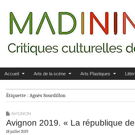
Main menu
Skip to content
MADININ'ART
Accueil
Arts de la scène
Arts Plastiques
Litté
Étiquette :
Agnès Sourdillon
AVIGNON
Avignon 2019. « La république des 
18 juillet 2019