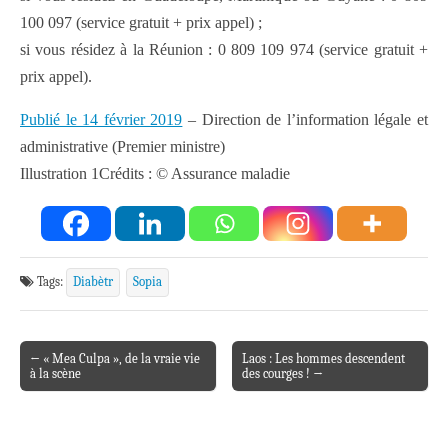
100 097 (service gratuit + prix appel) ;
si vous résidez à la Réunion : 0 809 109 974 (service gratuit +
prix appel).
Publié le 14 février 2019
– Direction de l’information légale et
administrative (Premier ministre)
Illustration 1Crédits : © Assurance maladie
Tags:
Diabètr
Sopia
← « Mea Culpa », de la vraie vie
Laos : Les hommes descendent
Post navigation
à la scène
des courges ! →