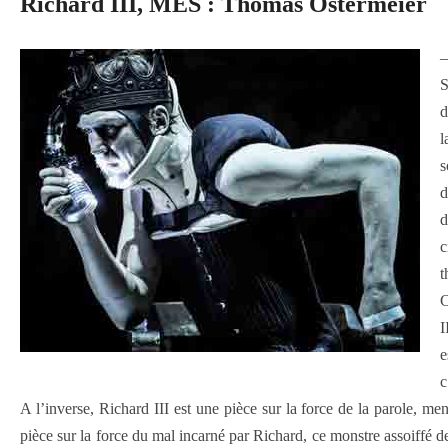
Richard III, MES : Thomas Ostermeier
—
S
d
l
s
d
d
c
t
C
I
e
c
A l’inverse, Richard III est une pièce sur la force de la parole, m
pièce sur la force du mal incarné par Richard, ce monstre assoiffé 