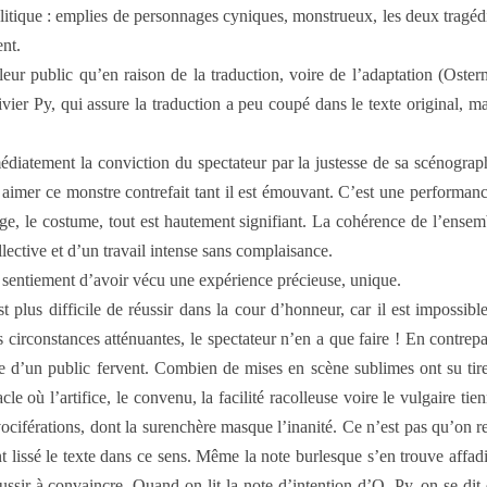
politique : emplies de personnages cyniques, monstrueux, les deux tragéd
ent.
leur public qu’en raison de la traduction, voire de l’adaptation (Oster
r Py, qui assure la traduction a peu coupé dans le texte original, mais i
diatement la conviction du spectateur par la justesse de sa scénographi
à aimer ce monstre contrefait tant il est émouvant. C’est une performan
visage, le costume, tout est hautement signifiant. La cohérence de l’ense
lective et d’un travail intense sans complaisance.
e sentiement d’avoir vécu une expérience précieuse, unique.
t plus difficile de réussir dans la cour d’honneur, car il est impossibl
 circonstances atténuantes, le spectateur n’en a que faire ! En contrepa
 d’un public fervent. Combien de mises en scène sublimes ont su tirer 
acle où l’artifice, le convenu, la facilité racolleuse voire le vulgaire 
ciférations, dont la surenchère masque l’inanité. Ce n’est pas qu’on re
t lissé le texte dans ce sens. Même la note burlesque s’en trouve affadie
ussir à convaincre. Quand on lit la note d’intention d’O. Py, on se dit 