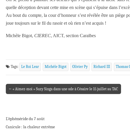
quelle déception devant cette mise en scène qui s’épuise dans l’excès
Au bout du compte, la cour d’honneur s’est révélée être un piège pour 
joue toujours sur le fil du rasoir et où rien n’est acquis !
Michèle Bigot,
CIEREC
, AICT, section Caraïbes
Tags:
Le Roi Lear
Michèle Bigot
Olivier Py
Richard III
Thomas 
← « Aimez-moi » Suzy Singa dans une ode à Césaire le 15 juillet au TAC
Post navigation
L’éphéméride du 7 août
Canicule : la chaleur extrême