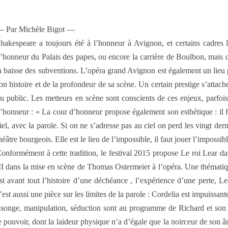
 Par Michèle Bigot —
hakespeare a toujours été à l’honneur à Avignon, et certains cadres l
’honneur du Palais des papes, ou encore la carrière de Boulbon, mais c
a baisse des subventions. L’opéra grand Avignon est également un lieu 
on histoire et de la profondeur de sa scène. Un certain prestige s’attache
u public. Les metteurs en scène sont conscients de ces enjeux, parfoi
’honneur : « La cour d’honneur propose également son esthétique : il f
iel, avec la parole. Si on ne s’adresse pas au ciel on perd les vingt de
héâtre bourgeois. Elle est le lieu de l’impossible, il faut jouer l’impossib
onformément à cette tradition, le festival 2015 propose Le roi Lear d
II dans la mise en scène de Thomas Ostermeier à l’opéra. Une thématiq
st avant tout l’histoire d’une déchéance , l’expérience d’une perte, Lea
’est aussi une pièce sur les limites de la parole : Cordelia est impuissant
ensonge, manipulation, séduction sont au programme de Richard et son p
de pouvoir, dont la laideur physique n’a d’égale que la noirceur de son 