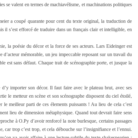
ies se valent en termes de machiavélisme, et machinations politiques
meier a coupé quarante pour cent du texte original, la traduction de
l s’est efforcé de traduire dans un français clair et intelligible, en
e, la poésie du décor et la force de ses acteurs. Lars Eideinger est
ce d’acteur mémorable, un jeu impeccable reposant sur un travail du
mble est sans défaut. Chaque trait de scénographie porte, et jusque la
e d’y importer son décor. Il faut faire avec le plateau brut, avec ses
rtie le metteur en scène et son scénographe disposent du ciel étoilé,
le meilleur parti de ces élements puissants ! Au lieu de cela c’est
tiennent lieu de dimension métaphysique. Quand tout devrait faire sens
proche à O.Py d’avoir renforcé la note burlesque, certains passages
, car trop c’est trop, et cela débouche sur l’insignifiance et l’ennui.
qu’on va avoir affaire à une lecture subtile du texte shakespearien :