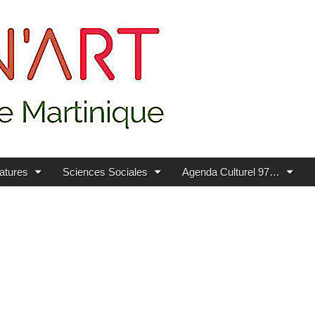
ratures
Sciences Sociales
Agenda Culturel 97…