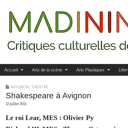
Main menu
Skip to content
MADININ'ART
Accueil
Arts de la scène
Arts Plastiques
Litté
AVIGNON
,
THÉÂTRE
Shakespeare à Avignon
12 juillet 2015
Le roi Lear, MES : Olivier Py