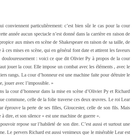
ui conviennent particulièrement: c’est bien sûr le cas pour la cour
ette année aucun spectacle n’est donné dans la carrière en raison de
propice aux mises en scène de Shakespeare en raison de sa taille, de
 à ces mises en scène, qui en général font date et attirent les faveurs
s douloureusement : voici ce que dit Olivier Py à propos de la cour
aut jouer la cour. Elle impose un combat avec les éléments , avec le
rniers rangs. La cour d’honneur est une machine faite pour détruire le
le, jouer avec l’impossible. »
ans la cour d’honneur dans la mise en scène d’Olivier Py et Richard
ue commune, celle de la folie traverse ces deux œuvres. Le roi Lear
r éprouve la perte de ses filles, Gloucester, celle de son fils. Mais
e à dire, et son silence « est une machine de guerre ».
ouvoir repose sur l’habileté de son dire. C’est aussi et surtout une
âme. Le pervers Richard est aussi venimeux que le misérable Lear est