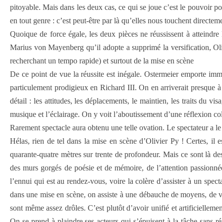
pitoyable. Mais dans les deux cas, ce qui se joue c’est le pouvoir 
en tout genre : c’est peut-être par là qu’elles nous touchent directem
Quoique de force égale, les deux pièces ne réussissent à atteindre 
Marius von Mayenberg qu’il adopte a supprimé la versification, Olivie
recherchant un tempo rapide) et surtout de la mise en scène
De ce point de vue la réussite est inégale. Ostermeier emporte immé
particulement prodigieux en Richard III. On en arriverait presque 
détail : les attitudes, les déplacements, le maintien, les traits du 
musique et l’éclairage. On y voit l’aboutissement d’une réflexion col
Rarement spectacle aura obtenu une telle ovation. Le spectateur a l
Hélas, rien de tel dans la mise en scène d’Olivier Py ! Certes, il es
quarante-quatre mètres sur trente de profondeur. Mais ce sont là des
des murs gorgés de poésie et de mémoire, de l’attention passionnée
l’ennui qui est au rendez-vous, voire la colère d’assister à un spect
dans une mise en scène, on assiste à une débauche de moyens, de vo
sont même assez drôles. C’est plutôt d’avoir unifié et artificiellemen
On se prend à plaindre ses acteurs qui s’épuisent à la tâche sans ré