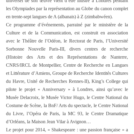
universel de son œuvre vient d’être illustré à Londres pendant
les Olympiades par la représentation au Globe du canon complet
en trente-sept langues de A (albanais) à Z (zimbabwéen).
Ce programme d’événements, parrainé par le ministère de la
Culture et de la Communication, est construit en association
avec le Théâtre de l’Odéon, le Rectorat de Paris, l’Université
Sorbonne Nouvelle Paris-III, divers centres de recherche
(Histoire des Arts et des Représentations de Nanterre,
CNRS/IRCL de Montpellier, Centre de Recherche en Langues
et Littérature d’Amiens, Groupe de Recherche Identités Cultures
du Havre, Unité de Recherches Rennes-II), King’s College qui
pilote le projet « Anniversary » à Londres, ainsi qu’avec le
Musée Delacroix, le Musée Victor Hugo, le Centre National du
Costume de Scène, la BnF/ Arts du spectacle, le Centre National
du Livre, l’Opéra de Paris, la MC 93, le Centre Dramatique
d’Orléans, la Maison Jean Vilar à Avignon…
Le projet pour 2014, « Shakespeare : une passion française » a