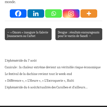
monde.
← « Omoro » inaugure la Galerie
Dengue : résultats encourageants
Post navigation
Jouanacaera au Carbet
pour le vaccin de Sanofi →
L’éphéméride du 7 août
Canicule : la chaleur extrême devient un véritable risque économique
Le festival de la dachine revient tout le week-end
« Différence », « L’Heure », « L’Escroquerie », Haïti
L’éphéméride du 6 août
Actualités des Caraïbes et d’ailleurs…