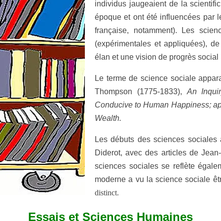
individus jaugeaient de la scientifi
époque et ont été influencées par le 
française, notamment). Les scien
(expérimentales et appliquées), de
élan et une vision de progrès social
Le terme de science sociale appara
Thompson (1775-1833),
An Inquiry
Conducive to Human Happiness; appl
Wealth.
Les débuts des sciences sociales 
Diderot, avec des articles de Jea
sciences sociales se reflète égale
moderne a vu la science sociale êt
distinct.
Essais et Sciences Humaines