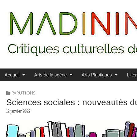
Main menu
Skip to content
MADININ'ART
Accueil
Arts de la scène
Arts Plastiques
Litté
PARUTIONS
Sciences sociales : nouveautés d
12 janvier 2022