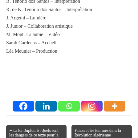
R. Tenório dos Santos – Interprétation
R. de K. Tenório dos Santos – Interprétation
J. Argemi – Lumière
J. Junior – Collaboration artistique
M. Monti-Lalaubie – Vidéo
Sarah Cardenas – Accueil
Léa Meunier – Production
← La loi Duplomb : Quels sont
Fanon et les femmes dans la
Post navigation
les dangers de ce texte pour la
Révolution algérienne →