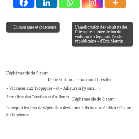
← En mon âme et conscience
L’amélioration des résultats des
Post navigation
filles après l’interdiction du
voile : une « leçon sur l’école
républicaine » d’Eric Maurin →
L’éphéméride du 9 août
Déforestation : le tournant brésilien
« Vacances aux Tropiques » & « Ailleurs si j’y suis… »
Actualités des Caraïbes et d’ailleurs…
L’éphéméride du 8 août
Pourquoi les feux de végétation deviennent-ils incontrôlables ? Ce que
dit la science