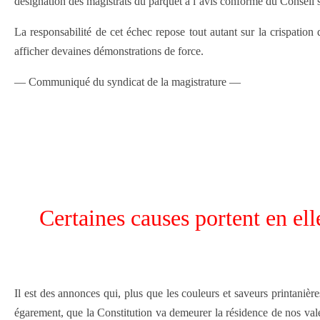
désignation des magistrats du parquet à l’avis conforme du Conseil s
La responsabilité de cet échec repose tout autant sur la crispatio
afficher devaines démonstrations de force.
— Communiqué du syndicat de la magistrature —
Certaines causes portent en ell
Il est des annonces qui, plus que les couleurs et saveurs printaniè
égarement, que la Constitution va demeurer la résidence de nos valeu