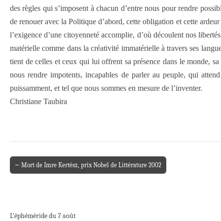
des règles qui s’imposent à chacun d’entre nous pour rendre possib
de renouer avec la Politique d’abord, cette obligation et cette arde
l’exigence d’une citoyenneté accomplie, d’où découlent nos libertés, n
matérielle comme dans la créativité immatérielle à travers ses langues
tient de celles et ceux qui lui offrent sa présence dans le monde, 
nous rendre impotents, incapables de parler au peuple, qui atten
puissamment, et tel que nous sommes en mesure de l’inventer.
Christiane Taubira
← Mort de Imre Kertész, prix Nobel de Littérature 2002
Post navigation
L’éphéméride du 7 août