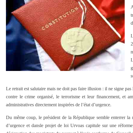
A
t
d
L
2
m
L
g
s
Le retrait est salutaire mais ne doit pas faire illusion : il ne signe p
contre le crime organisé, le terrorisme et leur financement, et am
administratives directement inspirées de l’état d’urgence.
Du même coup, le président de la République semble enterrer la réf
d’urgence et dansle projet de loi Urvoas capitule sur une réforme 