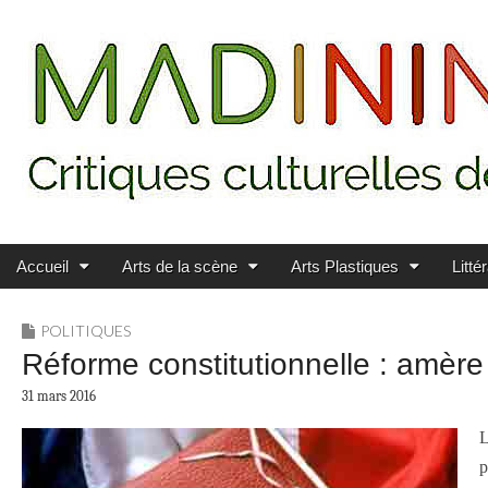
Main menu
Skip to content
MADININ'ART
Accueil
Arts de la scène
Arts Plastiques
Litté
POLITIQUES
Réforme constitutionnelle : amère v
31 mars 2016
L
p