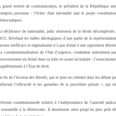
 grand renfort de communication, le président de la République anno
rompera personne : l’échec était inévitable tant le projet constitutio
émocratiques.
a déchéance de nationalité, jadis obsession de la droite décomplexée
015. Révélant les failles idéologiques d’une partie de la représentation 
esure inefficace et stigmatisante n’a pas résisté à une opposition déter
a constitutionnalisation de l’état d’urgence, combattue ardemment par c
ouvernement est freiné dans sa fuite en avant sécuritaire : l’enracinemen
upplémentaire à l’Etat de droit.
as la fin de l’érosion des libertés, qui se joue en catimini dans les débats 
éliorant l’efficacité et les garanties de la procédure pénale », qui 
orme constitutionnelle relative à l’indépendance de l’autorité judicia
essentielle à la démocratie. Il abandonne ainsi jusqu’au plus petit d