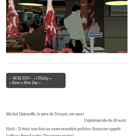
← RCM 2019 – « I Philip »,
Post navigation
« Have a Nice Day »
Michel Dejeneffe, le père de Tatayet, est mort
L’éphéméride du 10 août
Haïti : Il était une fois un vaste scandale politico-financier appelé
l’affaire PetroCaribe (Deuxième partie)