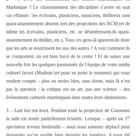
Martinique ? Le cloisonnement des disciplines s’avère en tout
cas effarant : les écrivains, plasticiens, musiciens, théâtreux sont
quasi-unanimement absents lors des projections des RCM (et de
même les écrivains, plasticiens, etc. se désintéressent-ils quasi-
unanimement du théâtre, etc.). Tous ces gens-là ignorent-ils donc
que les arts se nourrissent les uns des autres ? A voir comment ils
se comportent, on est bien forcé de le croire ! Et de saluer une
nouvelle fois les quelques passionnés de l’équipe de votre média
culturel favori (
Madinin’art
pour ne point le nommer) qui vous
rendent compte – plus ou moins bien, sans doute, mais là n’est
pas la question : la critique est un art, pas une science – des
événements culturels martiniquais dans toutes leurs dimensions.
3 –
Last but not least
. Pendant toute la projection de
Guaxama
er
la salle est restée partiellement éclairée. Lorsque – après un 1
spectateur revenu bredouille – nous nous sommes déplacé pour
demander qu’on veuille bien éteindre les lumières, il nous été