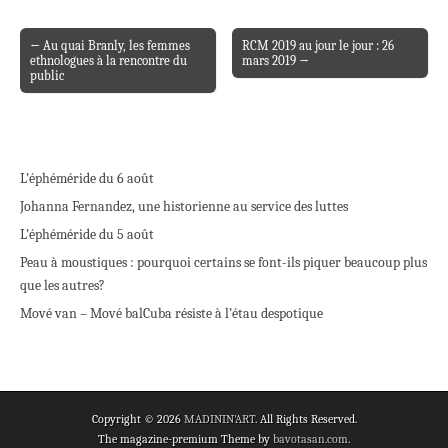
← Au quai Branly, les femmes
RCM 2019 au jour le jour : 26
Post navigation
ethnologues à la rencontre du
mars 2019 →
public
L’éphéméride du 6 août
Johanna Fernandez, une historienne au service des luttes
L’éphéméride du 5 août
Peau à moustiques : pourquoi certains se font-ils piquer beaucoup plus
que les autres?
Mové van – Mové bal
Cuba résiste à l’étau despotique
Copyright © 2026
MADININ'ART
. All Rights Reserved.
The magazine-premium Theme by
bavotasan.com
.