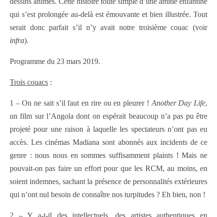
dessins animés. Cette histoire toute simple d’une amitié enfantine
qui s’est prolongée au-delà est émouvante et bien illustrée. Tout
serait donc parfait s’il n’y avait notre troisième couac (voir
infra
).
Programme du 23 mars 2019.
Trois couacs
:
1 – On ne sait s’il faut en rire ou en pleurer !
Another Day Life
,
un film sur l’Angola dont on espérait beaucoup n’a pas pu être
projeté pour une raison à laquelle les spectateurs n’ont pas eu
accès. Les cinémas Madiana sont abonnés aux incidents de ce
genre : nous nous en sommes suffisamment plaints ! Mais ne
pouvait-on pas faire un effort pour que les RCM, au moins, en
soient indemnes, sachant la présence de personnalités extérieures
qui n’ont nul besoin de connaître nos turpitudes ? Eh bien, non !
2 – Y a-t-il des intellectuels, des artistes authentiques en