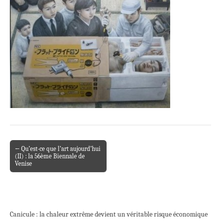
← Qu’est-ce que l’art aujourd’hui
Post navigation
(II) : la 56ème Biennale de
Venise
Canicule : la chaleur extrême devient un véritable risque économique