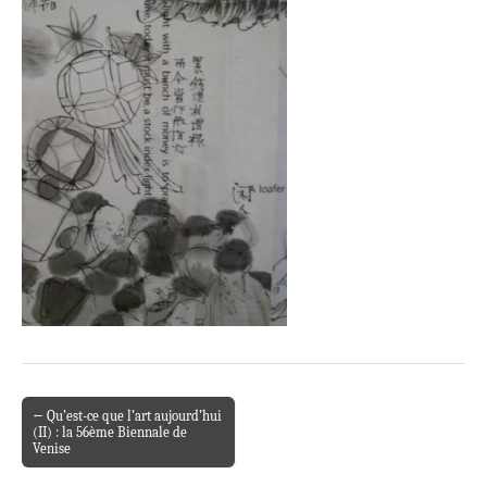
← Qu’est-ce que l’art aujourd’hui
Post navigation
(II) : la 56ème Biennale de
Venise