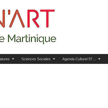
ratures
Sciences Sociales
Agenda Culturel 97…