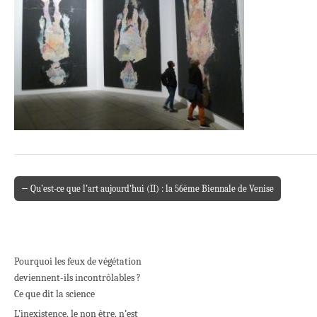
← Qu’est-ce que l’art aujourd’hui (II) : la 56ème Biennale de Venise
Post navigation
Pourquoi les feux de végétation
deviennent-ils incontrôlables ?
Ce que dit la science
L’inexistence, le non être, n’est