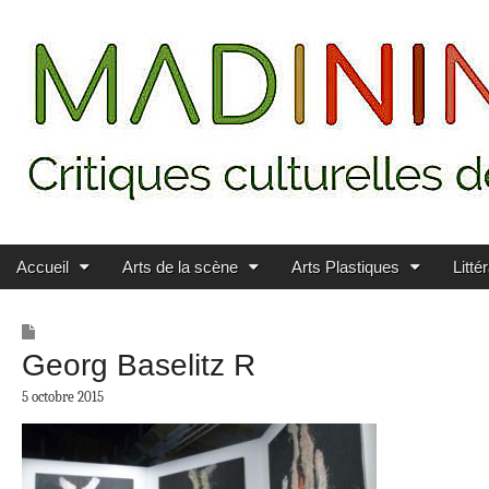
Main menu
Skip to content
MADININ'ART
Accueil
Arts de la scène
Arts Plastiques
Litté
Georg Baselitz R
5 octobre 2015