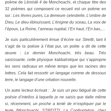
poème de
Lémistè 4
de Monchoachi, et chaque titre des
32 poèmes qui composent ce recueil est un poème en
soi :
Les lèvres pures, La demeure celestielle, L’ombre de
Dieu, Le dieu éblouissant, L’énigme du sceau, La voix de
l’époux, La Reine, l’anneau nuptial, l’En haut, l’En bas,…
Je suis particulièrement émue d’écrire sur
Streitti
, tant il
s’agit de la poésie à l’état pur, un poète a dit de cette
œuvre :
Le dernier Monchoachi, très beau. Très
saisissante, cette physique kabbalistique qui s’approprie
les sens radicaux en même temps que les racines des
lettres. Cela fait ressortir un langage comme de dessous
terre, le langage d’une création nouvelle
.
Un autre lecteur écrivait :
Je suis un peu fatigué de cette
poésie d’intellos à laquelle je ne saisis que dalle même
si, récemment, un proche a tenté de m’expliquer par le
texte (Monchoachi, STREITTI, La Confrontation, chez