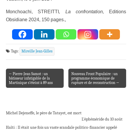
Monchoachi, STREITTI
, La confrontation,
Editions
Obsidiane 2024, 150 pages.,
Tags:
Mireille Jean-Gilles
← Pierre-Jean Samot : un
Nouveau Front Populaire : un
Post navigation
bâtisseur infatigable de la
programme économique de
Martinique s’éteint à 89 ans
rupture et de reconstruction →
Michel Dejeneffe, le père de Tatayet, est mort
L’éphéméride du 10 août
Haïti : Il était une fois un vaste scandale politico-financier appelé