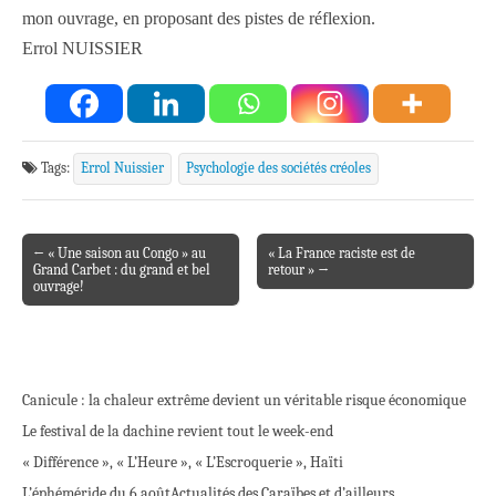
mon ouvrage, en proposant des pistes de réflexion.
Errol NUISSIER
Tags:
Errol Nuissier
Psychologie des sociétés créoles
← « Une saison au Congo » au
« La France raciste est de
Post navigation
Grand Carbet : du grand et bel
retour » →
ouvrage!
Canicule : la chaleur extrême devient un véritable risque économique
Le festival de la dachine revient tout le week-end
« Différence », « L’Heure », « L’Escroquerie », Haïti
L’éphéméride du 6 août
Actualités des Caraïbes et d’ailleurs…