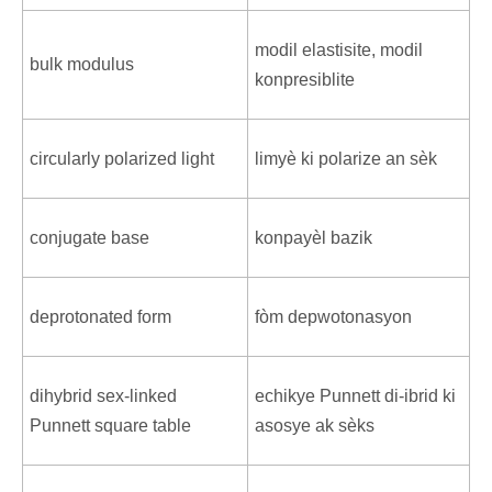
modil elastisite, modil
bulk modulus
konpresiblite
circularly polarized light
limyè ki polarize an sèk
conjugate base
konpayèl bazik
deprotonated form
fòm depwotonasyon
dihybrid sex-linked
echikye Punnett di-ibrid ki
Punnett square table
asosye ak sèks