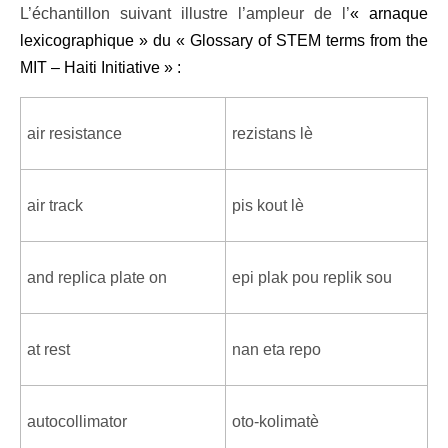
L’échantillon suivant illustre l’ampleur de l’
« arnaque
lexicographique » du
«
Glossary of STEM terms from the
MIT – Haiti Initiative » :
air resistance
rezistans lè
air track
pis kout lè
and replica plate on
epi plak pou replik sou
at rest
nan eta repo
autocollimator
oto-kolimatè