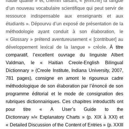
haute qualité » et, chemin faisant, « [enrichir] la langue
d’un nouveau vocabulaire scientifique qui peut servir de
ressource indispensable aux enseignants et aux
étudiants ». Dépourvu d’un exposé de présentation de la
méthodologie ayant conduit à son élaboration, le
« Glossary » prétend aventureusement « [contribuer] au
développement lexical de la langue » créole.
À titre
comparatif, l’excellent ouvrage du linguiste Albert
Valdman, le « Haitian Creole-English Bilingual
Dictionnary » (Creole Institute, Indiana University, 2007,
781 pages), consigne en amont le rigoureux cadre
méthodologique de son élaboration par l’énoncé de son
programme éditorial et le mode de consignation des
rubriques dictionnairiques. Ces chapitres introductifs ont
pour titre « A User’s Guide to the
Dictionnary »/« Explanatory Charts » (p. XIX à XXI) et
« Detailed Discussion of the Content of Entries » (p. XXIII