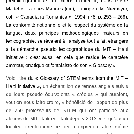
prélexicographique au microstructurel », dans Pierre
Martel et Jacques Maurais (dir.), Tübingen, M. Niemeyer,
o
coll. « Canadiana Romanica », 1994, n
8, p. 253 – 268).
L
a conformité notionnelle et le respect du système de la
langue, deux principes méthodologiques majeurs en
lexicographie, se révèlent à l’analyse tout à fait étrangers
à la démarche pseudo lexicographique du
MIT – Haiti
Initiative : c’est aussi en cela que réside le caractère
amateur, erratique et fantaisiste de son « Glossary ».
Voici, tiré
du
«
Glossary of STEM terms from the MIT –
Haiti Initiative »,
un échantillon de termes anglais suivis
de leurs pseudo équivalents « créoles » qui auraient,
veut-on nous faire croire, « bénéficié de l’apport de plus
de 250 professeurs de STEM qui ont participé aux
ateliers du MIT-Haïti en Haïti depuis 2012 » et qu’aucun
locuteur créolophone ne peut comprendre alors même