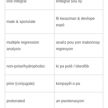
line integral
entegral sou liy
fè kwazman & devlope
mate & sporulate
espò
multiple regression
analiz pou yon makonnay
analysis
regresyon
non-polar/hydrophobic
ki pa polè / idwofòb
prior (conjugate)
konpayèl o pa
protonated
an pwotonasyon