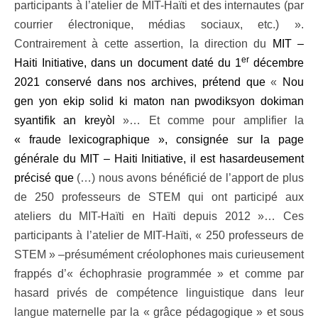
participants à l’atelier de MIT-Haïti et des internautes (par
courrier électronique, médias sociaux, etc.) ».
Contrairement à cette assertion, la direction du
MIT –
er
Haiti Initiative, dans un document daté du 1
décembre
2021 conservé dans nos archives, prétend que
«
Nou
gen yon ekip solid ki maton nan pwodiksyon dokiman
syantifik an kreyòl
»… Et comme pour amplifier la
« fraude lexicographique », consignée sur la page
générale du MIT – Haiti Initiative, il est hasardeusement
précisé que
(…) nous avons bénéficié de l’apport de plus
de 250 professeurs de STEM qui ont participé aux
ateliers du MIT-Haïti en Haïti depuis 2012 »… Ces
participants à l’atelier de MIT-Haïti, « 250 professeurs de
STEM » –présumément créolophones mais curieusement
frappés d’« échophrasie programmée » et comme par
hasard privés de compétence linguistique dans leur
langue maternelle par la « grâce pédagogique » et sous