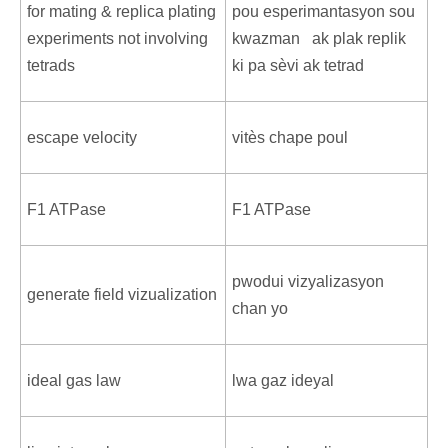
for mating & replica plating
pou esperimantasyon sou
experiments not involving
kwazman ak plak replik
tetrads
ki pa sèvi ak tetrad
escape velocity
vitès chape poul
F1 ATPase
F1 ATPase
pwodui vizyalizasyon
generate field vizualization
chan yo
ideal gas law
lwa gaz ideyal