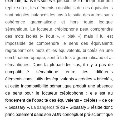
exemple, dans les suites « pis kout lè » et «
epi plak pou
replik sou », les éléments constitutifs de ces équivalents
sont bricolés, balancés les uns à la suite des autres sans
cohérence grammaticale et hors toute logique
sémantique. Le locuteur créolophone peut comprendre
des mots isolés (« kout », « plak ») mais il lui est
impossible de comprendre le sens des équivalents
regroupant ces mots et les équivalents, bricolés en une
combinatoire opaque, sont à la fois a-grammaticaux et a-
sémantiques.
Dans la plupart des cas, il n’y a pas de
compatibilité
sémantique
entre les différents
éléments constitutifs des équivalents « créoles » bricolés,
et cette incompatibilité sémantique produit une absence
de sens pour le locuteur créolophone : elle est au
fondement de l’opacité des équivalents « créoles » de ce
« Glossary ».
La dangerosité
du « Glossary » réside donc
principalement dans son ADN conceptuel pré-scientifique