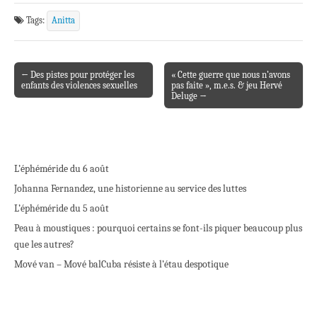
Tags:
Anitta
← Des pistes pour protéger les
« Cette guerre que nous n’avons
Post navigation
enfants des violences sexuelles
pas faite », m.e.s. & jeu Hervé
Deluge →
L’éphéméride du 6 août
Johanna Fernandez, une historienne au service des luttes
L’éphéméride du 5 août
Peau à moustiques : pourquoi certains se font-ils piquer beaucoup plus
que les autres?
Mové van – Mové bal
Cuba résiste à l’étau despotique