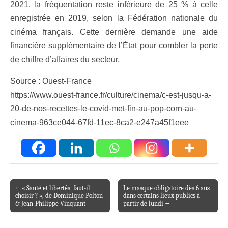
2021, la fréquentation reste inférieure de 25 % à celle
enregistrée en 2019, selon la Fédération nationale du
cinéma français. Cette dernière demande une aide
financière supplémentaire de l’État pour combler la perte
de chiffre d’affaires du secteur.
Source : Ouest-France
https://www.ouest-france.fr/culture/cinema/c-est-jusqu-a-
20-de-nos-recettes-le-covid-met-fin-au-pop-corn-au-
cinema-963ce044-67fd-11ec-8ca2-e247a45f1eee
← « Santé et libertés, faut-il
Le masque obligatoire dès 6 ans
Post navigation
choisir ? », de Dominique Polton
dans certains lieux publics à
& Jean-Philippe Vinquant
partir de lundi →