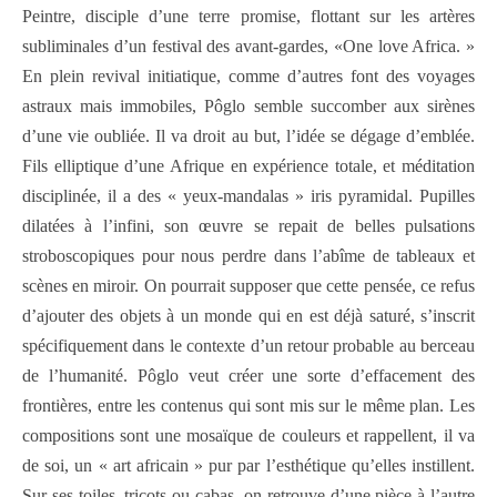
Peintre, disciple d’une terre promise, flottant sur les artères
subliminales d’un festival des avant-gardes, «One love Africa. »
En plein revival initiatique, comme d’autres font des voyages
astraux mais immobiles, Pôglo semble succomber aux sirènes
d’une vie oubliée. Il va droit au but, l’idée se dégage d’emblée.
Fils elliptique d’une Afrique en expérience totale, et méditation
disciplinée, il a des « yeux-mandalas » iris pyramidal. Pupilles
dilatées à l’infini, son œuvre se repait de belles pulsations
stroboscopiques pour nous perdre dans l’abîme de tableaux et
scènes en miroir. On pourrait supposer que cette pensée, ce refus
d’ajouter des objets à un monde qui en est déjà saturé, s’inscrit
spécifiquement dans le contexte d’un retour probable au berceau
de l’humanité. Pôglo veut créer une sorte d’effacement des
frontières, entre les contenus qui sont mis sur le même plan.
Les
compositions sont une mosaïque de couleurs et rappellent, il va
de soi, un « art africain » pur par l’esthétique qu’elles instillent.
Sur ses toiles, tricots ou cabas, on retrouve d’une pièce à l’autre