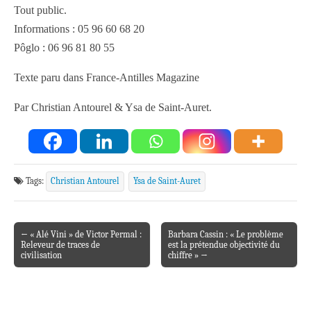
Tout public.
Informations : 05 96 60 68 20
Pôglo : 06 96 81 80 55
Texte paru dans France-Antilles Magazine
Par Christian Antourel & Ysa de Saint-Auret.
Tags:
Christian Antourel
Ysa de Saint-Auret
← « Alé Vini » de Victor Permal :
Barbara Cassin : « Le problème
Post navigation
Releveur de traces de
est la prétendue objectivité du
civilisation
chiffre » →