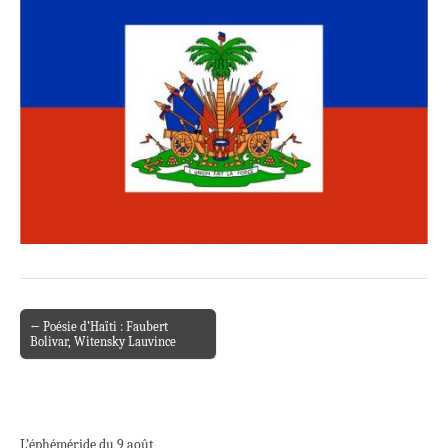
← Poésie d’Haïti : Faubert
Post navigation
Bolivar, Witensky Lauvince
L’éphéméride du 9 août