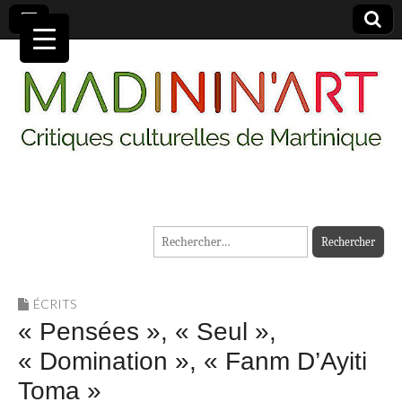
MADININ'ART
Rechercher :
ÉCRITS
« Pensées », « Seul »,
« Domination », « Fanm D’Ayiti
Toma »