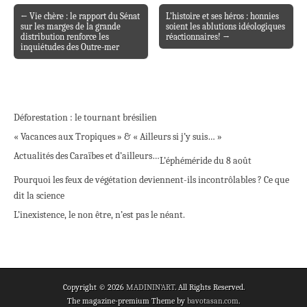
← Vie chère : le rapport du Sénat
L’histoire et ses héros : honnies
Post navigation
sur les marges de la grande
soient les ablutions idéologiques
distribution renforce les
réactionnaires! →
inquiétudes des Outre-mer
Déforestation : le tournant brésilien
« Vacances aux Tropiques » & « Ailleurs si j’y suis… »
Actualités des Caraïbes et d’ailleurs…
L’éphéméride du 8 août
Pourquoi les feux de végétation deviennent-ils incontrôlables ? Ce que
dit la science
L’inexistence, le non être, n’est pas le néant.
Copyright © 2026
MADININ'ART
. All Rights Reserved.
The magazine-premium Theme by
bavotasan.com
.