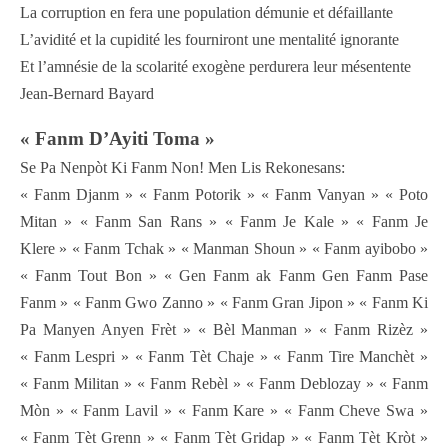
La corruption en fera une population démunie et défaillante
L’avidité et la cupidité les fourniront une mentalité ignorante
Et l’amnésie de la scolarité exogène perdurera leur mésentente
Jean-Bernard Bayard
« Fanm D’Ayiti Toma »
Se Pa Nenpòt Ki Fanm Non! Men Lis Rekonesans:
« Fanm Djanm » « Fanm Potorik » « Fanm Vanyan » « Poto
Mitan » « Fanm San Rans » « Fanm Je Kale » « Fanm Je
Klere » « Fanm Tchak » « Manman Shoun » « Fanm ayibobo »
« Fanm Tout Bon » « Gen Fanm ak Fanm Gen Fanm Pase
Fanm » « Fanm Gwo Zanno » « Fanm Gran Jipon » « Fanm Ki
Pa Manyen Anyen Frèt » « Bèl Manman » « Fanm Rizèz »
« Fanm Lespri » « Fanm Tèt Chaje » « Fanm Tire Manchèt »
« Fanm Militan » « Fanm Rebèl » « Fanm Deblozay » « Fanm
Mòn » « Fanm Lavil » « Fanm Kare » « Fanm Cheve Swa »
« Fanm Tèt Grenn » « Fanm Tèt Gridap » « Fanm Tèt Kròt »