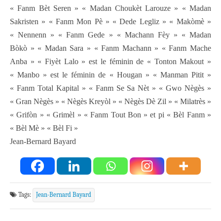
« Fanm Bèt Seren » « Madan Choukèt Larouze » « Madan
Sakristen » « Fanm Mon Pè » « Dede Legliz » « Makòmè »
« Nennenn » « Fanm Gede » « Machann Fèy » « Madan
Bòkò » « Madan Sara » « Fanm Machann » « Fanm Mache
Anba » « Fiyèt Lalo » est le féminin de « Tonton Makout »
« Manbo » est le féminin de « Hougan » « Manman Pitit »
« Fanm Total Kapital » « Fanm Se Sa Nèt » « Gwo Nègès »
« Gran Nègès » « Nègès Kreyòl » « Nègès Dè Zil » « Milatrès »
« Grifòn » « Grimèl » « Fanm Tout Bon » et pi « Bèl Fanm »
« Bèl Mè » « Bèl Fi »
Jean-Bernard Bayard
Tags:
Jean-Bernard Bayard