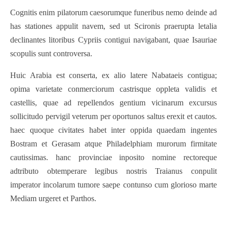
Cognitis enim pilatorum caesorumque funeribus nemo deinde ad
has stationes appulit navem, sed ut Scironis praerupta letalia
declinantes litoribus Cypriis contigui navigabant, quae Isauriae
scopulis sunt controversa.
Huic Arabia est conserta, ex alio latere Nabataeis contigua;
opima varietate conmerciorum castrisque oppleta validis et
castellis, quae ad repellendos gentium vicinarum excursus
sollicitudo pervigil veterum per oportunos saltus erexit et cautos.
haec quoque civitates habet inter oppida quaedam ingentes
Bostram et Gerasam atque Philadelphiam murorum firmitate
cautissimas. hanc provinciae inposito nomine rectoreque
adtributo obtemperare legibus nostris Traianus conpulit
imperator incolarum tumore saepe contunso cum glorioso marte
Mediam urgeret et Parthos.