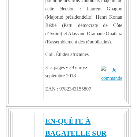
politique des trois candidats majeurs de
cette élection : Laurent Gbagbo
(Majorité présidentielle), Henri Konan
Bédié (Parti démocrate de Côte
d’Ivoire) et Alassane Dramane Ouattara
(Rassemblement des républicains).
Coll. Études africaines
312 pages • 29 euros•
septembre 2018
EAN : 9782343155807
EN-QUÊTE À
BAGATELLE SUR