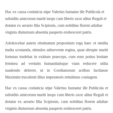
Hac ex causa conlaticia stipe Valerius humatur ille Publicola et
subsidiis amicorum mariti inops cum liberis uxor alitur Reguli et
dotatur ex aerario filia Scipionis, cum nobilitas florem adultae
virginis diuturnum absentia pauperis erubesceret patris.
Adolescebat autem obstinatum propositum erga haec et similia
multa scrutanda, stimulos admovente regina, quae abrupte mariti
fortunas trudebat in exitium praeceps, cum eum potius lenitate
feminea ad veritatis humanitatisque viam reducere utilia
suadendo deberet, ut in Gordianorum actibus factitasse
Maximini truculenti illius imperatoris rettulimus coniugem.
Hac ex causa conlaticia stipe Valerius humatur ille Publicola et
subsidiis amicorum mariti inops cum liberis uxor alitur Reguli et
dotatur ex aerario filia Scipionis, cum nobilitas florem adultae
virginis diuturnum absentia pauperis erubesceret patris.