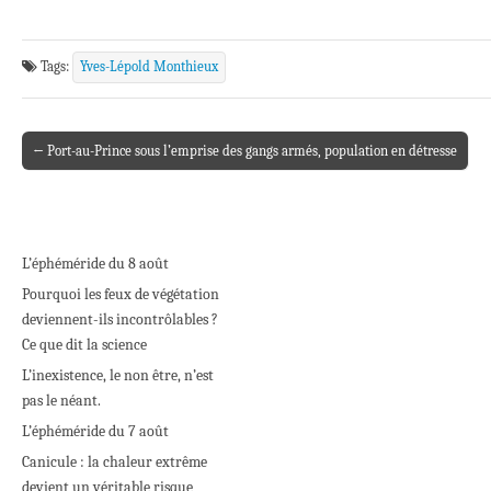
Tags:
Yves-Lépold Monthieux
← Port-au-Prince sous l’emprise des gangs armés, population en détresse
Post navigation
L’éphéméride du 8 août
Pourquoi les feux de végétation
deviennent-ils incontrôlables ?
Ce que dit la science
L’inexistence, le non être, n’est
pas le néant.
L’éphéméride du 7 août
Canicule : la chaleur extrême
devient un véritable risque