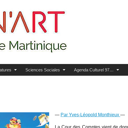
ratures
Sciences Sociales
Agenda Culturel 97…
—
Par Yves-Léopold Monthieux
—
La Cour des Comptes vient de donner