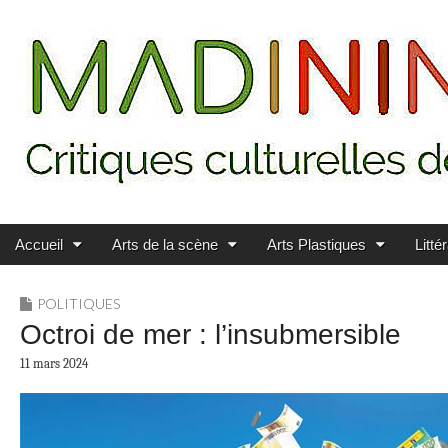
Main menu
Skip to content
MADININ'ART
Accueil
Arts de la scène
Arts Plastiques
Litté
POLITIQUES
Octroi de mer : l’insubmersible
11 mars 2024