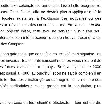
 cette taxe coloniale est annoncée, fusse-t-elle progressive,
as. Cette fois-ci, elle ne devrait plus s’appliquer qu’à la
s locales existantes, à l’exclusion des nouvelles ou des
ées aux évolutions des consommateurs”. En l’absence
in fine
n objectif initial, cette taxe ne servirait plus qu’au seul
ritoriales, son intérêt économique s’en trouvant écarté. C’est
r des Comptes.
tion galopante que connaît la collectivité martiniquaise, les
s les niveaux : les enfants naissent peu, les vieux meurent de
es forces vives quittent le pays. Bref, au rythme de 2000
 est passé à 4000, aujourd’hui, et on ne sait à combien il en
 fuite. Seul reste inchangé, ou qui augmente, le nombre des
ités territoriales : moins grande est la population, plus
u de ceux de leur clientèle électorale. Il leur est d’ordre