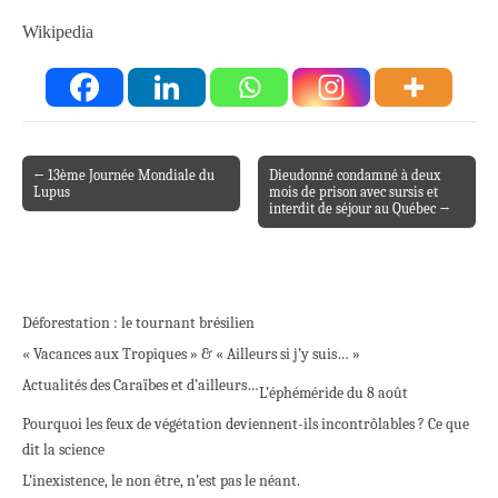
Wikipedia
← 13ème Journée Mondiale du
Dieudonné condamné à deux
Post navigation
Lupus
mois de prison avec sursis et
interdit de séjour au Québec →
Déforestation : le tournant brésilien
« Vacances aux Tropiques » & « Ailleurs si j’y suis… »
Actualités des Caraïbes et d’ailleurs…
L’éphéméride du 8 août
Pourquoi les feux de végétation deviennent-ils incontrôlables ? Ce que
dit la science
L’inexistence, le non être, n’est pas le néant.