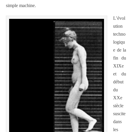
simple machine.
L’évol
ution
techno
logiqu
e de la
fin du
XIXe
et du
début
du
XXe
siècle
suscite
dans
les