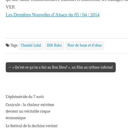
VEP.
Les Dernières Nouvelles d’Alsace du 05 / 04 / 2014
Tags:
Chantal Loïal
Difé Kako
Noir de boue et d'obus
← « Qu’est-ce qu’on a fait au Bon Dieu? », un film au rythme infernal
Post navigation
L’éphéméride du 7 août
Canicule : la chaleur extrême
devient un véritable risque
économique
Le festival de la dachine revient