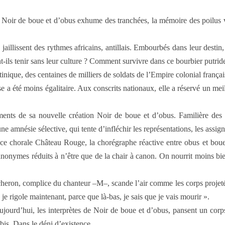
, Noir de boue et d’obus exhume des tranchées, la mémoire des poilus
ssent des rythmes africains, antillais. Embourbés dans leur destin, pié
ils tenir sans leur culture ? Comment survivre dans ce bourbier putride
nique, des centaines de milliers de soldats de l’Empire colonial françai
e a été moins égalitaire. Aux conscrits nationaux, elle a réservé un meill
ments de sa nouvelle création Noir de boue et d’obus. Familière de
une amnésie sélective, qui tente d’infléchir les représentations, les assign
èce chorale Château Rouge, la chorégraphe réactive entre obus et boue
 anonymes réduits à n’être que de la chair à canon. On nourrit moins bie
heron, complice du chanteur –M–, scande l’air comme les corps projetés a
je rigole maintenant, parce que là-bas, je sais que je vais mourir ».
d’aujourd’hui, les interprètes de Noir de boue et d’obus, pansent un c
is. Dans le déni d’existence.