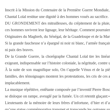
Inscrit à la Mission du Centenaire de la Première Guerre Mondiale
Chantal Loïal restitue une dignité à des hommes voués au sacrifice.
DU GRONDEMENT des mitrailleuses, du crépitement de la pluie, jailli
ces hommes ravivent leur lignage, leur héritage. Comment pourraient-
Originaires du Maghreb, du Sénégal, de la Guadeloupe et de la Marti
Si la grande faucheuse n’a épargné ni noir ni blanc, l’armée français
ni paix des braves.
De la Grande Guerre, la chorégraphe Chantal Loïal tire les linéa
exigeant, indispensable sur l’histoire coloniale, la négritude, contre 
À la suite de son magnifique solo, On t’appelle Vénus et de la pi
familles, des témoignages montent les protestations, les cris de ces
implacablement.
La musique répétitive, entêtante composée par l’inventif Pierre Bosc
se disloque on rampe, aveuglé par la fumée. Un cri retentit glaçant:« 
Lieutenants de la mémoire de leurs frères d’infortune, d’hier et 
qu’une statue commémorative transmet et transcende les outrages sub