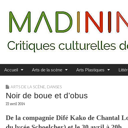
Main menu
Skip to content
MADININ'ART
Accueil
Arts de la scène
Arts Plastiques
Litté
ARTS DE LA SCÈNE
,
DANSES
Noir de boue et d’obus
22 avril 2014
De la compagnie Difé Kako de Chantal Loïal
du lycée Schoelcher) et le 30 avril à 20h.