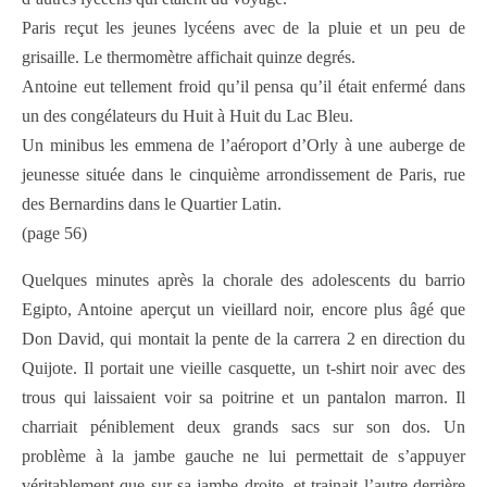
Paris reçut les jeunes lycéens avec de la pluie et un peu de
grisaille. Le thermomètre affichait quinze degrés.
Antoine eut tellement froid qu’il pensa qu’il était enfermé dans
un des congélateurs du Huit à Huit du Lac Bleu.
Un minibus les emmena de l’aéroport d’Orly à une auberge de
jeunesse située dans le cinquième arrondissement de Paris, rue
des Bernardins dans le Quartier Latin.
(page 56)
Quelques minutes après la chorale des adolescents du barrio
Egipto, Antoine aperçut un vieillard noir, encore plus âgé que
Don David, qui montait la pente de la carrera 2 en direction du
Quijote. Il portait une vieille casquette, un t-shirt noir avec des
trous qui laissaient voir sa poitrine et un pantalon marron. Il
charriait péniblement deux grands sacs sur son dos. Un
problème à la jambe gauche ne lui permettait de s’appuyer
véritablement que sur sa jambe droite, et trainait l’autre derrière