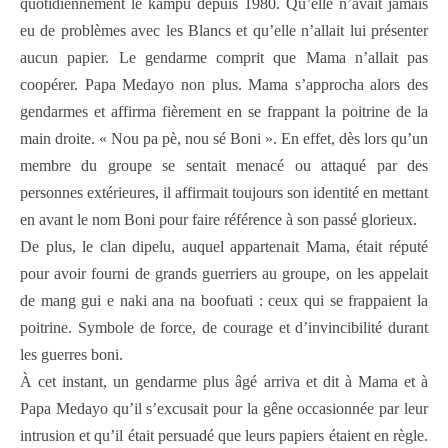
quotidiennement le kampu depuis 1980. Qu’elle n’avait jamais
eu de problèmes avec les Blancs et qu’elle n’allait lui présenter
aucun papier. Le gendarme comprit que Mama n’allait pas
coopérer. Papa Medayo non plus. Mama s’approcha alors des
gendarmes et affirma fièrement en se frappant la poitrine de la
main droite. « Nou pa pè, nou sé Boni ». En effet, dès lors qu’un
membre du groupe se sentait menacé ou attaqué par des
personnes extérieures, il affirmait toujours son identité en mettant
en avant le nom Boni pour faire référence à son passé glorieux.
De plus, le clan dipelu, auquel appartenait Mama, était réputé
pour avoir fourni de grands guerriers au groupe, on les appelait
de mang gui e naki ana na boofuati : ceux qui se frappaient la
poitrine. Symbole de force, de courage et d’invincibilité durant
les guerres boni.
À cet instant, un gendarme plus âgé arriva et dit à Mama et à
Papa Medayo qu’il s’excusait pour la gêne occasionnée par leur
intrusion et qu’il était persuadé que leurs papiers étaient en règle.