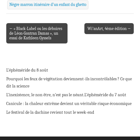
Nègre marron itinéraire d’un enfant du ghetto
← « Black-Label ou les déboires
Wi’anArt, 4ème édition →
Post navigation
de Léon-Gontran Damas », un
essai de Kathleen Gyssels
L’éphéméride du 8 août
Pourquoi les feux de végétation deviennent-ils incontrôlables ? Ce que
dit la science
L’inexistence, le non être, n’est pas le néant.
L’éphéméride du 7 août
Canicule : la chaleur extrême devient un véritable risque économique
Le festival de la dachine revient tout le week-end