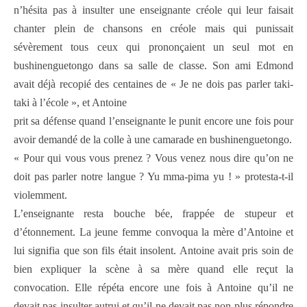
n’hésita pas à insulter une enseignante créole qui leur faisait
chanter plein de chansons en créole mais qui punissait
sévèrement tous ceux qui prononçaient un seul mot en
bushinenguetongo dans sa salle de classe. Son ami Edmond
avait déjà recopié des centaines de « Je ne dois pas parler taki-
taki à l’école », et Antoine
prit sa défense quand l’enseignante le punit encore une fois pour
avoir demandé de la colle à une camarade en bushinenguetongo.
« Pour qui vous vous prenez ? Vous venez nous dire qu’on ne
doit pas parler notre langue ? Yu mma-pima yu ! » protesta-t-il
violemment.
L’enseignante resta bouche bée, frappée de stupeur et
d’étonnement. La jeune femme convoqua la mère d’Antoine et
lui signifia que son fils était insolent. Antoine avait pris soin de
bien expliquer la scène à sa mère quand elle reçut la
convocation. Elle répéta encore une fois à Antoine qu’il ne
devait pas insulter autrui et qu’il ne devait pas non plus répondre