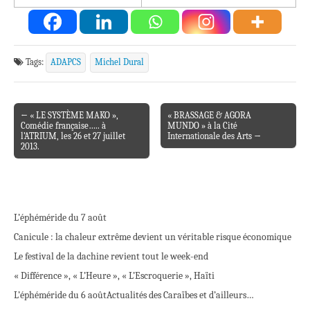
Tags:
ADAPCS
Michel Dural
← « LE SYSTÈME MAKO »,
« BRASSAGE & AGORA
Post navigation
Comédie française….. à
MUNDO » à la Cité
l’ATRIUM, les 26 et 27 juillet
Internationale des Arts →
2013.
L’éphéméride du 7 août
Canicule : la chaleur extrême devient un véritable risque économique
Le festival de la dachine revient tout le week-end
« Différence », « L’Heure », « L’Escroquerie », Haïti
L’éphéméride du 6 août
Actualités des Caraïbes et d’ailleurs…