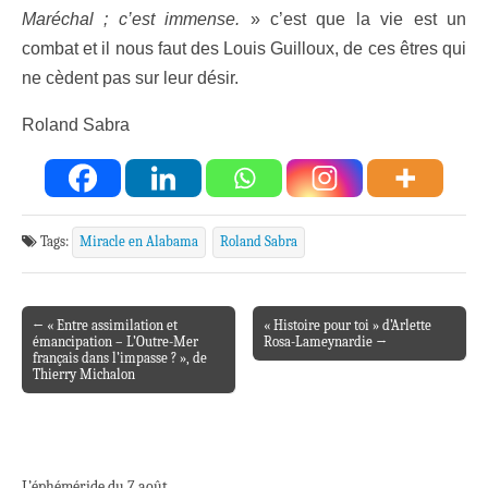
Maréchal ; c’est immense.
» c’est que la vie est un
combat et il nous faut des Louis Guilloux, de ces êtres qui
ne cèdent pas sur leur désir.
Roland Sabra
Tags:
Miracle en Alabama
Roland Sabra
← « Entre assimilation et
« Histoire pour toi » d’Arlette
Post navigation
émancipation – L’Outre-Mer
Rosa-Lameynardie →
français dans l’impasse ? », de
Thierry Michalon
L’éphéméride du 7 août