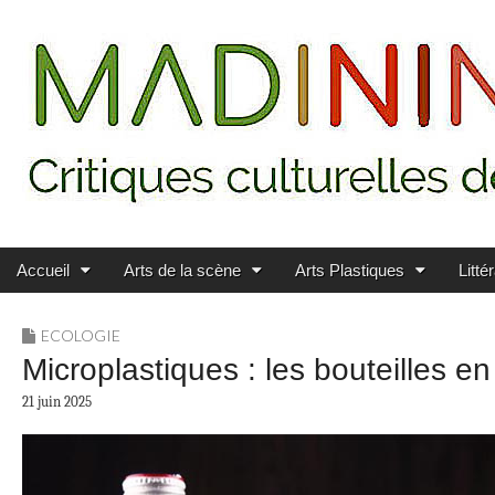
Main menu
Skip to content
MADININ'ART
Accueil
Arts de la scène
Arts Plastiques
Litté
ECOLOGIE
Microplastiques : les bouteilles e
21 juin 2025