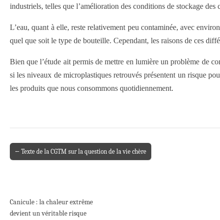
industriels, telles que l’amélioration des conditions de stockage des c
L’eau, quant à elle, reste relativement peu contaminée, avec environ 
quel que soit le type de bouteille. Cependant, les raisons de ces dif
Bien que l’étude ait permis de mettre en lumière un problème de cont
si les niveaux de microplastiques retrouvés présentent un risque pour 
les produits que nous consommons quotidiennement.
← Texte de la CGTM sur la question de la vie chère
Post navigation
Canicule : la chaleur extrême
devient un véritable risque