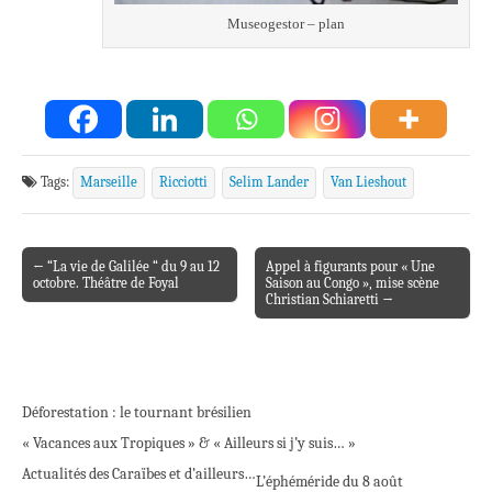
Museogestor – plan
Tags:
Marseille
Ricciotti
Selim Lander
Van Lieshout
← “La vie de Galilée “ du 9 au 12
Appel à figurants pour « Une
Post navigation
octobre. Théâtre de Foyal
Saison au Congo », mise scène
Christian Schiaretti →
Déforestation : le tournant brésilien
« Vacances aux Tropiques » & « Ailleurs si j’y suis… »
Actualités des Caraïbes et d’ailleurs…
L’éphéméride du 8 août