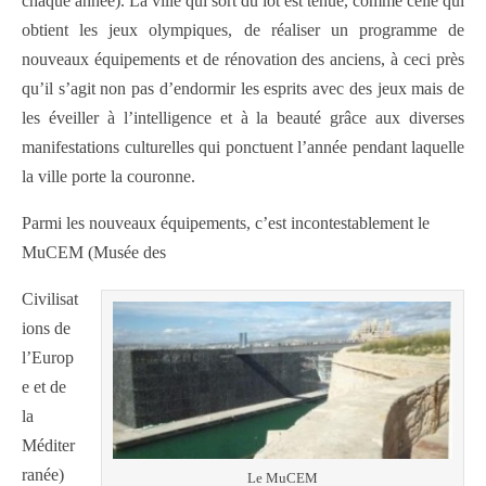
chaque année). La ville qui sort du lot est tenue, comme celle qui
obtient les jeux olympiques, de réaliser un programme de
nouveaux équipements et de rénovation des anciens, à ceci près
qu’il s’agit non pas d’endormir les esprits avec des jeux mais de
les éveiller à l’intelligence et à la beauté grâce aux diverses
manifestations culturelles qui ponctuent l’année pendant laquelle
la ville porte la couronne.
Parmi les nouveaux équipements, c’est incontestablement le
MuCEM (Musée des
Civilisat
ions de
l’Europ
e et de
la
Méditer
ranée)
Le MuCEM