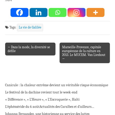
Tags:
La vie de Galilée
← Dans la mode, la diversité se
Marseille-Provence, capitale
Post navigation
défile
européenne de la culture en
2013. Le MUCEM. Van Lieshout
→
Canicule : la chaleur extrême devient un véritable risque économique
Le festival de la dachine revient tout le week-end
« Différence », « L’Heure », « L’Escroquerie », Haïti
L’éphéméride du 6 août
Actualités des Caraïbes et d’ailleurs…
Johanna Fernandez, une historienne au service des luttes