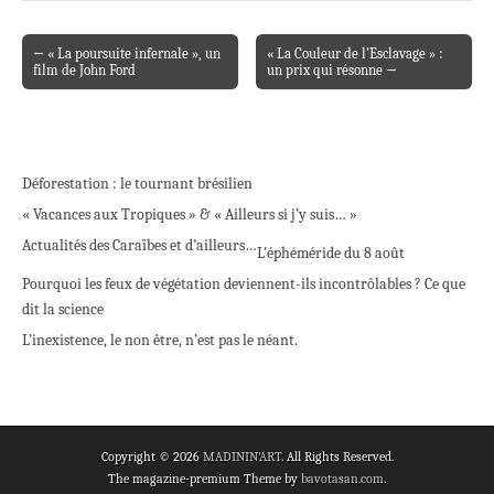
← « La poursuite infernale », un
« La Couleur de l’Esclavage » :
Post navigation
film de John Ford
un prix qui résonne →
Déforestation : le tournant brésilien
« Vacances aux Tropiques » & « Ailleurs si j’y suis… »
Actualités des Caraïbes et d’ailleurs…
L’éphéméride du 8 août
Pourquoi les feux de végétation deviennent-ils incontrôlables ? Ce que
dit la science
L’inexistence, le non être, n’est pas le néant.
Copyright © 2026
MADININ'ART
. All Rights Reserved.
The magazine-premium Theme by
bavotasan.com
.