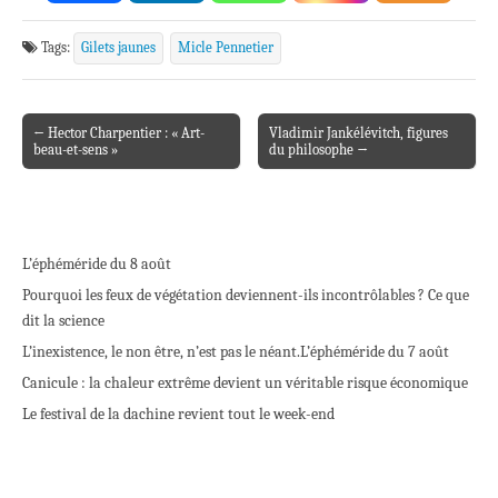
Tags:
Gilets jaunes
Micle Pennetier
← Hector Charpentier : « Art-
Vladimir Jankélévitch, figures
Post navigation
beau-et-sens »
du philosophe →
L’éphéméride du 8 août
Pourquoi les feux de végétation deviennent-ils incontrôlables ? Ce que
dit la science
L’inexistence, le non être, n’est pas le néant.
L’éphéméride du 7 août
Canicule : la chaleur extrême devient un véritable risque économique
Le festival de la dachine revient tout le week-end