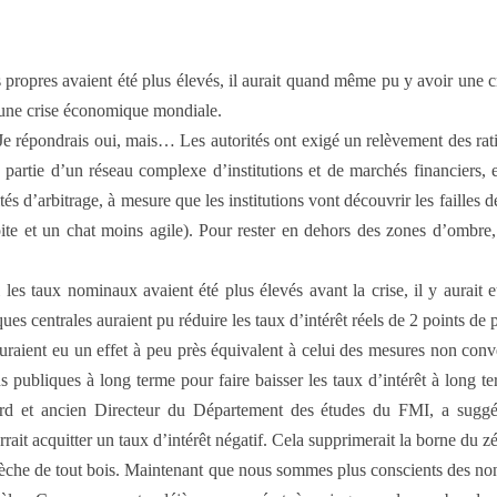
ds propres avaient été plus élevés, il aurait quand même pu y avoir une
n une crise économique mondiale.
? Je répondrais oui, mais… Les autorités ont exigé un relèvement des rat
artie d’un réseau complexe d’institutions et de marchés financiers, et l
és d’arbitrage, à mesure que les institutions vont découvrir les failles de
droite et un chat moins agile). Pour rester en dehors des zones d’ombre
 les taux nominaux avaient été plus élevés avant la crise, il y aurait
ques centrales auraient pu réduire les taux d’intérêt réels de 2 points de
uraient eu un effet à peu près équivalent à celui des mesures non conv
s publiques à long terme pour faire baisser les taux d’intérêt à long te
rd et ancien Directeur du Département des études du FMI, a suggéré
it acquitter un taux d’intérêt négatif. Cela supprimerait la borne du zé
 flèche de tout bois. Maintenant que nous sommes plus conscients des non-