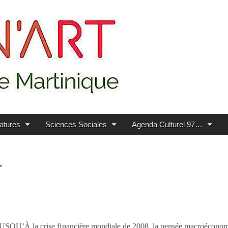
ratures
Sciences Sociales
Agenda Culturel 97…
T
USQU’À la crise financière mondiale de 2008, la pensée macroéconomiq