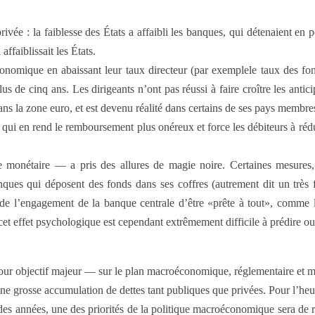
rivée : la faiblesse des États a affaibli les banques, qui détenaient en po
ffaiblissait les États.
économique en abaissant leur taux directeur (par exemplele taux des fon
 de cinq ans. Les dirigeants n’ont pas réussi à faire croître les anticip
dans la zone euro, et est devenu réalité dans certains de ses pays membre
 ce qui en rend le remboursement plus onéreux et force les débiteurs à r
e monétaire — a pris des allures de magie noire. Cer­taines mesures
 qui déposent des fonds dans ses coffres (autrement dit un très faible
e l’engagement de la banque centrale d’être «prête à tout», comme l
 cet effet psychologique est cependant extrêmement difficile à prédire ou 
 pour objectif majeur — sur le plan macroéconomique, réglementaire et m
rosse accumulation de dettes tant publiques que privées. Pour l’heure, 
 des années, une des priorités de la politique macroéconomique sera d