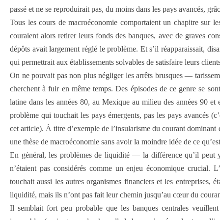
passé et ne se reproduirait pas, du moins dans les pays avancés, grâ
Tous les cours de macroéconomie comportaient un chapitre sur les 
couraient alors retirer leurs fonds des banques, avec de graves c
dépôts avait largement réglé le problème. Et s’il réapparaissait, dis
qui permet­trait aux établissements solvables de satisfaire leurs clie
On ne pouvait pas non plus négliger les arrêts brusques — tarisseme
cherchent à fuir en même temps. Des épisodes de ce genre se son
latine dans les années 80, au Mexique au milieu des années 90 et 
problème qui touchait les pays émergents, pas les pays avancés (c’
cet article). À titre d’exemple de l’insularisme du courant dominan
une thèse de macroéconomie sans avoir la moindre idée de ce qu’es
En général, les problèmes de liquidité — la différence qu’il peut y
n’étaient pas considérés comme un enjeu économique crucial. L
touchait aussi les autres organismes financiers et les entreprises, 
liquidité, mais ils n’ont pas fait leur chemin jusqu’au cœur du cou
Il semblait fort peu probable que les banques centrales veuillen