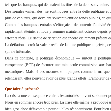
tels que les banques, qui détenaient les titres de la dette souveraine.
Des spirales «infernales» se sont nouées entre la dette pu­blique et p
plus de capitaux, qui devaient souvent venir de fonds publics, ce qui a
Comme les banques centrales s’efforçaient de soutenir l’acti­vité 
rapidement atteinte, et nous y sommes maintenant coincés depuis plus
effectifs réels. Le risque de déflation est encore clairement présent 
La déflation accroît la valeur réelle de la dette publique et privée,
spirale infernale.
Dans ce contexte, la politique économique — surtout la politiqu
européenne (BCE) de facturer une minuscule commission aux banques
mécaniques. Mais, si ces mesures sont perçues comme la marque d
retentis­sant, elles peuvent avoir de plus grands effets. L’ampleur de
Que faire à présent?
La crise a une conséquence claire : les autorités doivent se donner
Nous en sommes encore trop près. La crise elle-même a provoqué une g
bien gros choc défavorable pour qu’elles réapparaissent. Pour bien