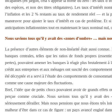
incapables (en jargon, cela s’appelle la borne du zéro : les taux d’i
des espèces, et non des titres obligataires). Les taux d’intérêt n
l’inflation et les 2 % restants au taux de rendement réel — et la
manœuvre pour ajuster le taux d’intérêt en cas de problème. Et si c
anticipations inflationnistes tout en maintenant le taux nominal nul, c
Nous savions tous qu’il y avait des «zones d’ombre» … mais nous
La présence d’autres éléments de non-linéarité était aussi connue.
banques centrales, telles que les ratios de fonds propres (essenti
pertes), pouvaient amener les banques à réagir plus brutalement à la
crédit aux entreprises et aux ménages ont suscité des comportements 
été décryptée et a servi à l’étude des comportements de consommatio
comme une cause majeure des fluctuations.
Bref, l’idée que de petits chocs pouvaient avoir de grands effets o
perçue comme cruciale. Nous savions tous qu’il y avait des «
sérieusement dérailler. Mais nous pensions que nous étions très loin
malheur d’être dans ce cas de figure : un pays avancé englué dans