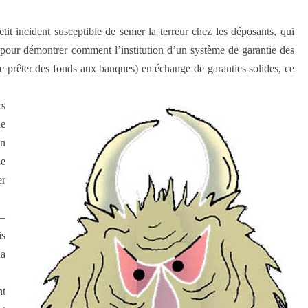
t incident susceptible de semer la terreur chez les déposants, qui
 pour démontrer comment l’institution d’un système de garantie des
 (de prêter des fonds aux banques) en échange de garanties solides, ce
rs
ue
un
de
er
 —
is
la
nt