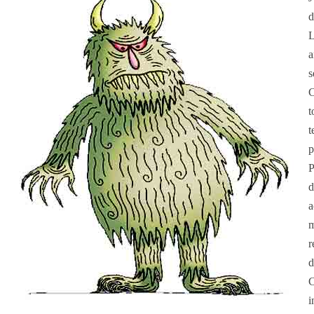
d
L
a
s
C
t
t
p
P
d
a
m
r
d
C
i