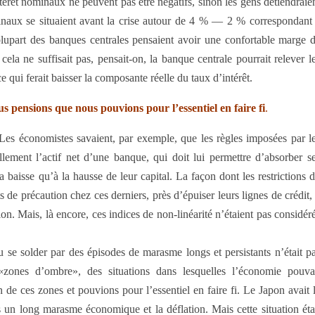
ntérêt nominaux ne peuvent pas être néga­tifs, sinon les gens détiendraie
ominaux se situaient avant la crise autour de 4 % — 2 % correspondant
 plupart des banques centrales pensaient avoir une confortable marge 
ela ne suffisait pas, pensait-on, la banque centrale pourrait relever l
e qui ferait baisser la composante réelle du taux d’intérêt.
 pensions que nous pouvions pour l’essentiel en faire fi
.
 Les économistes savaient, par exemple, que les règles imposées par l
ellement l’actif net d’une banque, qui doit lui permettre d’absorber s
 baisse qu’à la hausse de leur capital. La façon dont les restrictions 
de précaution chez ces derniers, près d’épuiser leurs lignes de crédit,
n. Mais, là encore, ces indices de non-linéarité n’étaient pas considér
u se solder par des épisodes de marasme longs et persistants n’était p
zones d’ombre», des situations dans lesquelles l’économie pouva
 de ces zones et pouvions pour l’essentiel en faire fi. Le Japon avait 
 un long marasme économique et la déflation. Mais cette situation éta