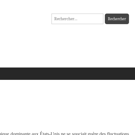
Rechercher :
ue dominante aux États-Unis ne se souciait guère des fluctuations