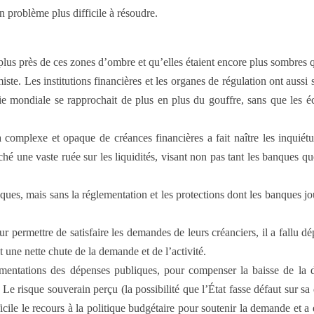
 problème plus difficile à résoudre.
plus près de ces zones d’ombre et qu’elles étaient encore plus sombres 
. Les institutions financières et les organes de régula­tion ont aussi so
 mondiale se rapprochait de plus en plus du gouffre, sans que les écon
plexe et opaque de créances financières a fait naître les inquiétudes, 
nché une vaste ruée sur les liquidités, visant non pas tant les banques 
 mais sans la réglementation et les protections dont les banques jouiss
ur permettre de satisfaire les demandes de leurs créanciers, il a fallu 
t une nette chute de la demande et de l’activité.
gmentations des dépenses publiques, pour compenser la baisse de la
Le risque souverain perçu (la possibilité que l’État fasse défaut sur sa 
icile le recours à la politique budgétaire pour soutenir la demande et a 