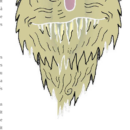
nt
 à
de
es
es
es
du
 a
és
as
it
le
it