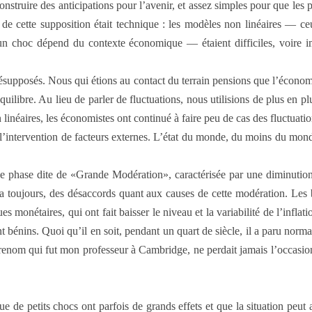
onstruire des anticipations pour l’avenir, et assez simples pour que les p
 de cette supposition était technique : les modèles non linéaires — c
d’un choc dépend du contexte économique — étaient difficiles, voire im
supposés. Nous qui étions au contact du terrain pensions que l’économi
quilibre. Au lieu de parler de fluctuations, nous utilisions de plus en 
linéaires, les économistes ont continué à faire peu de cas des fluctuatio
ns l’intervention de facteurs externes. L’état du monde, du moins du mon
ne phase dite de «Grande Modération», caractérisée par une diminution 
 a toujours, des désaccords quant aux causes de cette modération. Les ba
ues monétaires, qui ont fait baisser le niveau et la variabilité de l’infl
 bénins. Quoi qu’il en soit, pendant un quart de siècle, il a paru norma
renom qui fut mon professeur à Cambridge, ne perdait jamais l’occasion 
e de petits chocs ont parfois de grands effets et que la situation peut