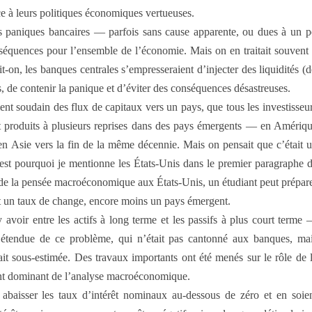
ce à leurs politiques économiques vertueuses.
paniques bancaires — parfois sans cause apparente, ou dues à un peti
onséquences pour l’ensemble de l’économie. Mais on en traitait souvent
ait-on, les banques centrales s’empresseraient d’injecter des liquidités
nts, de contenir la panique et d’éviter des conséquences désastreuses.
nt soudain des flux de capitaux vers un pays, que tous les investisseu
t produits à plusieurs reprises dans des pays émergents — en Amériq
en Asie vers la fin de la même décennie. Mais on pensait que c’était 
est pour­quoi je mentionne les États-Unis dans le premier paragraphe 
t de la pensée macroéconomique aux États-Unis, un étudiant peut prépar
t un taux de change, encore moins un pays émergent.
 avoir entre les actifs à long terme et les passifs à plus court terme
’étendue de ce problème, qui n’était pas cantonné aux banques, ma
était sous-estimée. Des travaux importants ont été menés sur le rôle de 
rant dominant de l’analyse macroéconomique.
t abaisser les taux d’intérêt nominaux au-dessous de zéro et en soie