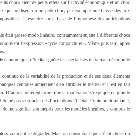
etits chocs aient de petits effets sur l’activité économique et un choc
eux qui prédisent qu’un petit choc, par exemple une baisse des prix
possibles, à résoudre sur la base de l’hypothèse des anticipations
e était grosso modo linéaire, constamment sujette à différents chocs
plus souvent l’expression «cycle conjonc­turel». Même plus tard, après
ns.
de économique, n’incitait guère les spécialistes de la macroéconomie
continue de la variabilité de la production et de ses deux éléments
nques centrales aimeraient s’en attribuer le mérite, et il est en fait
ation. D’autres préfèrent croire que la modération s’explique en grande
l de ne pas se soucier des fluctuations. (C’était l’opinion dominante,
de me signifier son mépris pour les modèles linéaires, y compris le
 alors vraiment se dégrader. Mais on considérait que c’était chose du