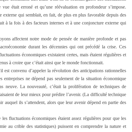
 vue était erroné et qu’une réévaluation en profondeur s’impose.
e externe qui sem­blait, en fait, de plus en plus favorable depuis des
t à la fois à des facteurs internes et à une conjoncture externe qui
oyons affectent notre mode de pensée de manière profonde et pas
macroéconomie durant les décennies qui ont précédé la crise. Ces
uctuations économiques existaient certes, mais étaient régulières et
nus à croire que c’était ainsi que le monde fonctionnait.
l est convenu d’appeler la révolution des anticipations rationnelles
s entreprises ne dépend pas seulement de la situation économique
as neuve. La nouveauté, c’était la prolifération de techniques de
aisaient de leur mieux pour prédire l’avenir. (La difficulté technique
ir auquel ils s’attendent, alors que leur avenir dépend en partie des
les fluctuations écono­miques étaient assez régulières pour que les
omie au crible des statistiques) puissent en comprendre la nature et