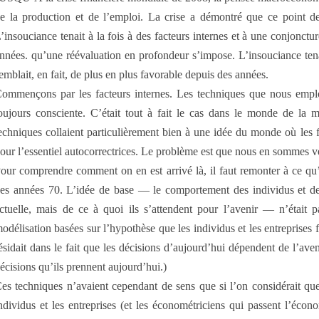
e la production et de l’emploi. La crise a démontré que ce point de
’insouciance tenait à la fois à des facteurs internes et à une conjonctur
nnées. qu’une réévaluation en profondeur s’impose. L’insouciance tenai
em­blait, en fait, de plus en plus favorable depuis des années.
ommençons par les facteurs internes. Les techniques que nous empl
oujours consciente. C’était tout à fait le cas dans le monde de la 
echniques collaient particulièrement bien à une idée du monde où les fl
our l’essentiel autocorrectrices. Le problème est que nous en sommes ve
our comprendre comment on en est arrivé là, il faut remonter à ce qu’i
es années 70. L’idée de base — le comportement des individus et de
ctuelle, mais de ce à quoi ils s’attendent pour l’avenir — n’était p
odélisation basées sur l’hypothèse que les individus et les entreprises f
ésidait dans le fait que les décisions d’aujourd’hui dépendent de l’aven
écisions qu’ils prennent aujourd’hui.)
es techniques n’avaient cependant de sens que si l’on considérait que 
ndividus et les entreprises (et les économétriciens qui passent l’écon