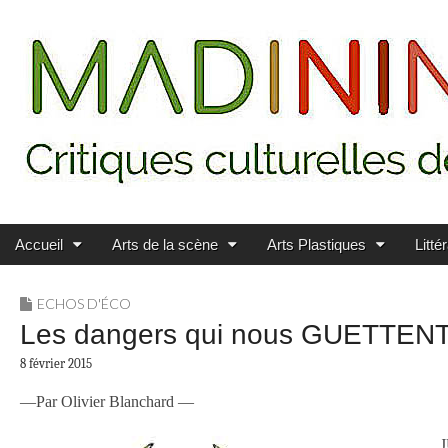
Main menu
Skip to content
MADININ'ART
Accueil
Arts de la scène
Arts Plastiques
Litté
ECHOS D'ÉCO
Les dangers qui nous GUETTEN
8 février 2015
—Par Olivier Blanchard —
J