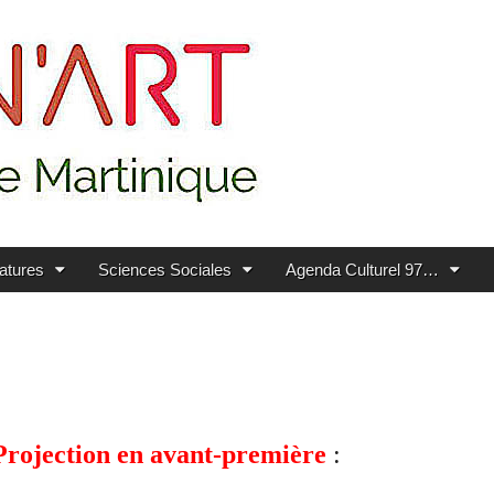
ratures
Sciences Sociales
Agenda Culturel 97…
Projection en avant-première
: