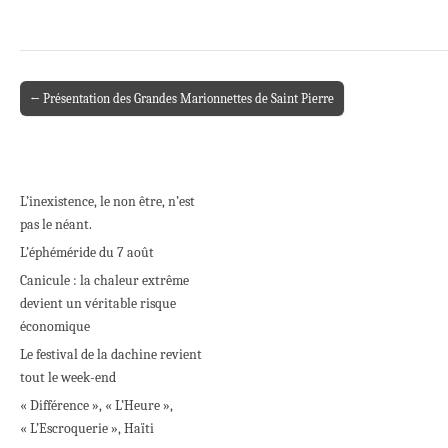
← Présentation des Grandes Marionnettes de Saint Pierre
Post navigation
L’inexistence, le non être, n’est
pas le néant.
L’éphéméride du 7 août
Canicule : la chaleur extrême
devient un véritable risque
économique
Le festival de la dachine revient
tout le week-end
« Différence », « L’Heure »,
« L’Escroquerie », Haïti