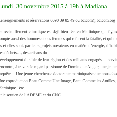
Lundi 30 novembre 2015 à 19h à Madiana
enseignements et réservations 0690 39 85 49 ou bcicom@bcicom.org
e réchauffement climatique est déjà bien réel en Martinique qui figur
ompte aussi des hommes et des femmes qui refusent la fatalité, et qui m
ls et elles sont, par leurs projets novateurs en matière d’énergie, d’habi
es déchets…, des artisans du
éveloppement durable de leur région et des militants engagés au servic
encontre, à travers le regard passionné de Dominique Augier, une jeun
nquête… Une jeune chercheuse doctorante martiniquaise que nous ob
ne coproduction Beau Comme Une Image, Beau Comme les Antilles, F
artinique 1ère
t le soutien de l’ADEME et du CNC