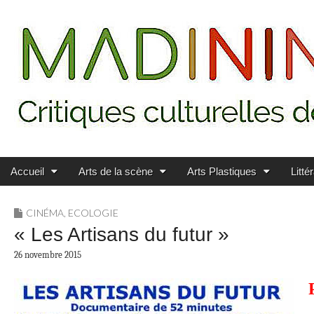
Main menu
Skip to content
MADININ'ART
Accueil
Arts de la scène
Arts Plastiques
Litté
CINÉMA
,
ECOLOGIE
« Les Artisans du futur »
26 novembre 2015