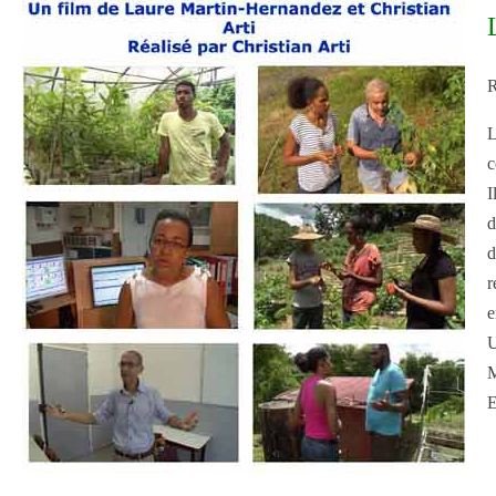
R
L
c
I
d
d
r
e
U
M
E