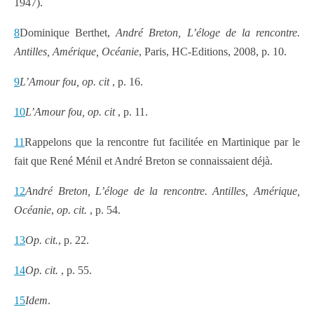
1947).
8
Dominique Berthet,
André Breton, L’éloge de la rencontre.
Antilles, Amérique, Océanie
, Paris, HC-Editions, 2008, p. 10.
9
L’Amour fou, op. cit
, p. 16.
10
L’Amour fou, op. cit
, p. 11.
11
Rappelons que la rencontre fut facilitée en Martinique par le
fait que René Ménil et André Breton se connaissaient déjà.
12
André Breton, L’éloge de la rencontre. Antilles, Amérique,
Océanie
,
op. cit.
, p. 54.
13
Op. cit.
, p. 22.
14
Op. cit.
, p. 55.
15
Idem
.