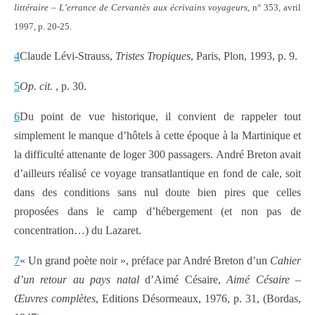
littéraire – L’errance de Cervantès aux écrivains voyageurs
, n° 353, avril
1997, p. 20-25.
4
Claude Lévi-Strauss,
Tristes Tropiques
, Paris, Plon, 1993, p. 9.
5
Op. cit.
, p. 30.
6
Du point de vue historique, il convient de rappeler tout
simplement le manque d’hôtels à cette époque à la Martinique et
la difficulté attenante de loger 300 passagers. André Breton avait
d’ailleurs réalisé ce voyage transatlantique en fond de cale, soit
dans des conditions sans nul doute bien pires que celles
proposées dans le camp d’hébergement (et non pas de
concentration…) du Lazaret.
7
« Un grand poète noir », préface par André Breton d’un
Cahier
d’un retour au pays natal
d’Aimé Césaire,
Aimé Césaire –
Œuvres complètes
, Editions Désormeaux, 1976, p. 31, (Bordas,