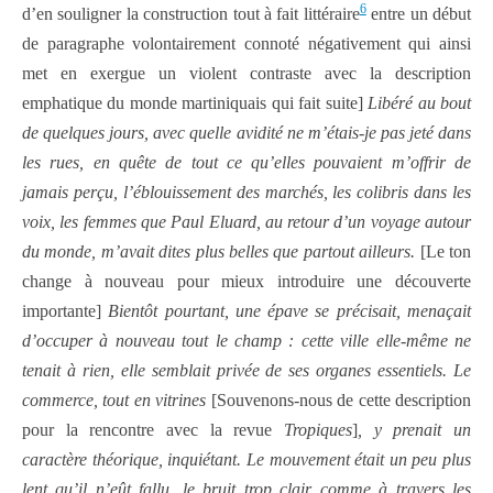
6
d’en souligner la construction tout à fait littéraire
entre un début
de paragraphe volontairement connoté négativement qui ainsi
met en exergue un violent contraste avec la description
emphatique du monde martiniquais qui fait suite]
Libéré au bout
de quelques jours, avec quelle avidité ne m’étais-je pas jeté dans
les rues, en quête de tout ce qu’elles pouvaient m’offrir de
jamais perçu, l’éblouissement des marchés, les colibris dans les
voix, les femmes que Paul Eluard, au retour d’un voyage autour
du monde, m’avait dites plus belles que partout ailleurs.
[Le ton
change à nouveau pour mieux introduire une découverte
importante]
Bientôt pourtant, une épave se précisait, menaçait
d’occuper à nouveau tout le champ : cette ville elle-même ne
tenait à rien, elle semblait privée de ses organes essentiels. Le
commerce, tout en vitrines
[Souvenons-nous de cette description
pour la rencontre avec la revue
Tropiques
]
, y prenait un
caractère théorique, inquiétant. Le mouvement était un peu plus
lent qu’il n’eût fallu, le bruit trop clair comme à travers les