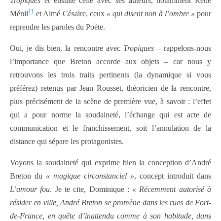
Tropiques
et ensuite celle avec ses auteurs, notamment René
11
Ménil
et Aimé Césaire, ceux
« qui disent non à l’ombre »
pour
reprendre les paroles du Poète.
Oui, je dis bien, la rencontre avec
Tropiques
– rappelons-nous
l’importance que Breton accorde aux objets – car nous y
retrouvons les trois traits pertinents (la dynamique si vous
préférez) retenus par Jean Rousset, théoricien de la rencontre,
plus précisément de la scène de première vue, à savoir : l’effet
qui a pour norme la soudaineté, l’échange qui est acte de
communication et le franchissement, soit l’annulation de la
distance qui sépare les protagonistes.
Voyons la soudaineté qui exprime bien la conception d’André
Breton du
« magique circonstanciel »
, concept introduit dans
L’amour fou
. Je te cite, Dominique :
« Récemment autorisé à
résider en ville, André Breton se promène dans les rues de Fort-
de-France, en quête d’inattendu comme à son habitude, dans