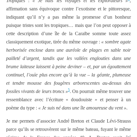
Tropiques
:
« Je hais les voyages et les explorateurs »
,
affirmation sans équivoque contre l’exotisme et le pittoresque,
indiquant qu’il n’y a pas même la promesse d’un bonheur
puisque tristes sont les tropiques… mais que l’on peut opposer à
cette description d’une île de la Caraïbe somme toute assez
classiquement exotique, tirée du même ouvrage :
« sombre agate
herborisée enclose dans une auréole de plages en sable noir
pailleté d’argent, tandis que les vallées englouties dans une
brume laiteuse laissent à peine deviner – et, par un égouttement
continuel, l’ouïe plus encore qu’à la vue – la géante, plumeuse
et tendre mousse des fougères arborescentes au-dessus des
5
fossiles vivants de leurs troncs »
. On pourrait même trouver une
ressemblance avec l’écriture « doudouiste » et penser à un
poème du type :
« Je suis né dans une île amoureuse du vent »
.
Je me permets d’associer André Breton et Claude Lévi-Strauss
parce qu’ils se retrouvèrent sur le même bateau, fuyant le même