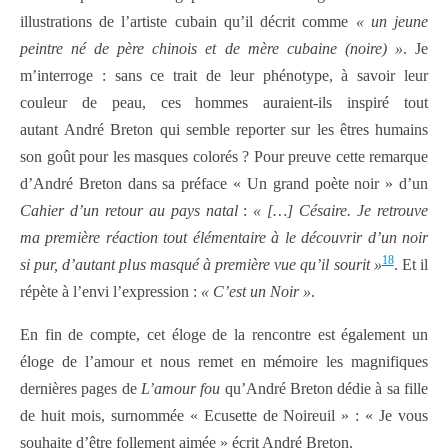
illustrations de l’artiste cubain qu’il décrit comme
« un jeune
peintre né de père chinois et de mère cubaine (noire) »
. Je
m’interroge : sans ce trait de leur phénotype, à savoir leur
couleur de peau, ces hommes auraient-ils inspiré tout
autant André Breton qui semble reporter sur les êtres humains
son goût pour les masques colorés ? Pour preuve cette remarque
d’André Breton dans sa préface « Un grand poète noir » d’un
Cahier d’un retour au pays natal
:
« […] Césaire. Je retrouve
ma première réaction tout élémentaire à le découvrir d’un noir
18
si pur, d’autant plus masqué à première vue qu’il sourit »
. Et il
répète à l’envi l’expression :
« C’est un Noir »
.
En fin de compte, cet éloge de la rencontre est également un
éloge de l’amour et nous remet en mémoire les magnifiques
dernières pages de
L’amour fou
qu’André Breton dédie à sa fille
de huit mois, surnommée « Ecusette de Noireuil » : « Je vous
souhaite d’être follement aimée » écrit André Breton.