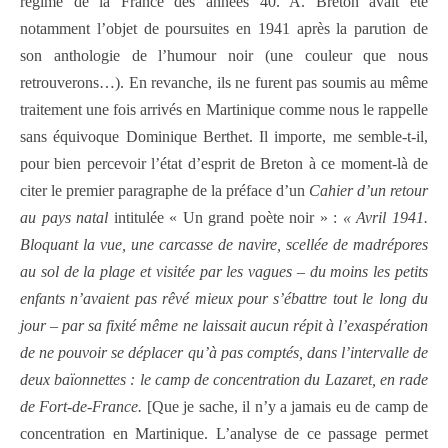
régime de la France des années 40. A. Breton avait été
notamment l’objet de poursuites en 1941 après la parution de
son anthologie de l’humour noir (une couleur que nous
retrouverons…). En revanche, ils ne furent pas soumis au même
traitement une fois arrivés en Martinique comme nous le rappelle
sans équivoque Dominique Berthet. Il importe, me semble-t-il,
pour bien percevoir l’état d’esprit de Breton à ce moment-là de
citer le premier paragraphe de la préface d’un
Cahier d’un retour
au pays natal
intitulée « Un grand poète noir » :
« Avril 1941.
Bloquant la vue, une carcasse de navire, scellée de madrépores
au sol de la plage et visitée par les vagues – du moins les petits
enfants n’avaient pas rêvé mieux pour s’ébattre tout le long du
jour – par sa fixité même ne laissait aucun répit à l’exaspération
de ne pouvoir se déplacer qu’à pas comptés, dans l’intervalle de
deux baïonnettes : le camp de concentration du Lazaret, en rade
de Fort-de-France.
[Que je sache, il n’y a jamais eu de camp de
concentration en Martinique. L’analyse de ce passage permet