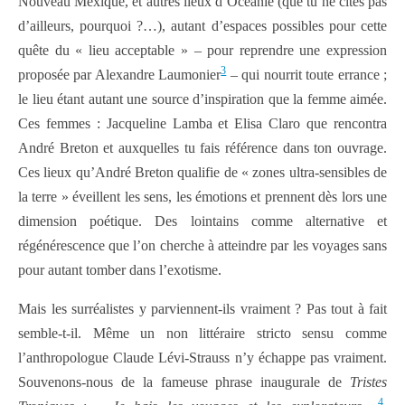
Nouveau Mexique, et autres lieux d’Océanie (que tu ne cites pas
d’ailleurs, pourquoi ?…), autant d’espaces possibles pour cette
quête du « lieu acceptable » – pour reprendre une expression
3
proposée par Alexandre Laumonier
– qui nourrit toute errance ;
le lieu étant autant une source d’inspiration que la femme aimée.
Ces femmes : Jacqueline Lamba et Elisa Claro que rencontra
André Breton et auxquelles tu fais référence dans ton ouvrage.
Ces lieux qu’André Breton qualifie de « zones ultra-sensibles de
la terre » éveillent les sens, les émotions et prennent dès lors une
dimension poétique. Des lointains comme alternative et
régénérescence que l’on cherche à atteindre par les voyages sans
pour autant tomber dans l’exotisme.
Mais les surréalistes y parviennent-ils vraiment ? Pas tout à fait
semble-t-il. Même un non littéraire stricto sensu comme
l’anthropologue Claude Lévi-Strauss n’y échappe pas vraiment.
Souvenons-nous de la fameuse phrase inaugurale de
Tristes
4