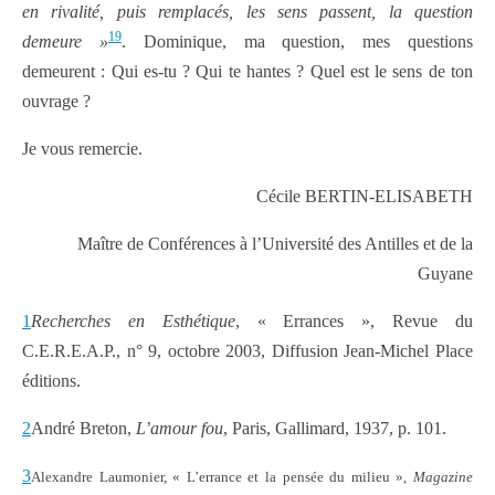
en rivalité, puis remplacés, les sens passent, la question
19
demeure »
. Dominique, ma question, mes questions
demeurent : Qui es-tu ? Qui te hantes ? Quel est le sens de ton
ouvrage ?
Je vous remercie.
Cécile BERTIN-ELISABETH
Maître de Conférences à l’Université des Antilles et de la
Guyane
1
Recherches en Esthétique
, « Errances », Revue du
C.E.R.E.A.P., n° 9, octobre 2003, Diffusion Jean-Michel Place
éditions.
2
André Breton,
L’amour fou
, Paris, Gallimard, 1937, p. 101.
3
Alexandre Laumonier, « L’errance et la pensée du milieu »,
Magazine