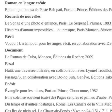
Roman en langue créole
Epi oun jou konsa tèt Pastè Bab pati, Port-au-Prince, Éditions des P
Recueils de nouvelles
Le Songe d’une photo d’enfance, Paris, Le Serpent à Plumes, 1993 ; 
Histoires d’amour impossibles… ou presque, Paris/Monaco, édition
Récit
Vodou ! Un tambour pour les anges, récit, en collaboration avec D
Document
Le Roman de Cuba, Monaco, Éditions du Rocher, 2009
Essai
Haïti, une traversée littéraire, en collaboration avec Lyonel Trouill
Passage/S, en collaboration avec Do-ho Suh, Genève, Éditions Tak
Poésie
Évangile pour les miens, Port-au-Prince, Choucoune, 1982
Et le soleil se souvient (suivi de) Pages cendres et palmes d’aube, 
Du temps et d’autres nostalgies, Rome, Les Cahiers de la Villa Médi
Ces îles de plein sel, La Chaux-de-Fonds : Vwa no 24 (151-171), 