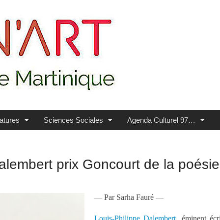
ratures
Sciences Sociales
Agenda Culturel 97…
Dalembert prix Goncourt de la poésie
— Par Sarha Fauré —
Louis-Philippe Dalembert
, éminent écr