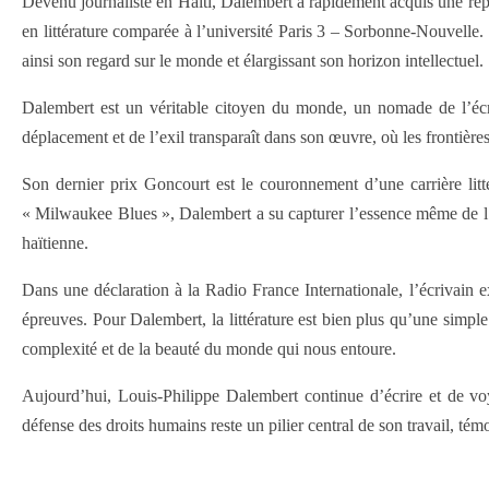
Devenu journaliste en Haïti, Dalembert a rapidement acquis une réput
en littérature comparée à l’université Paris 3 – Sorbonne-Nouvelle.
ainsi son regard sur le monde et élargissant son horizon intellectuel.
Dalembert est un véritable citoyen du monde, un nomade de l’écri
déplacement et de l’exil transparaît dans son œuvre, où les frontièr
Son dernier prix Goncourt est le couronnement d’une carrière litt
« Milwaukee Blues », Dalembert a su capturer l’essence même de l’e
haïtienne.
Dans une déclaration à la Radio France Internationale, l’écrivain e
épreuves. Pour Dalembert, la littérature est bien plus qu’une simpl
complexité et de la beauté du monde qui nous entoure.
Aujourd’hui, Louis-Philippe Dalembert continue d’écrire et de voya
défense des droits humains reste un pilier central de son travail, tém