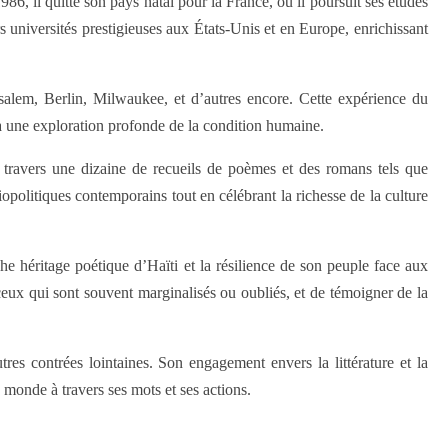
6, il quitte son pays natal pour la France, où il poursuit ses études
 universités prestigieuses aux États-Unis et en Europe, enrichissant
salem, Berlin, Milwaukee, et d’autres encore. Cette expérience du
 à une exploration profonde de la condition humaine.
À travers une dizaine de recueils de poèmes et des romans tels que
olitiques contemporains tout en célébrant la richesse de la culture
he héritage poétique d’Haïti et la résilience de son peuple face aux
ceux qui sont souvent marginalisés ou oubliés, et de témoigner de la
res contrées lointaines. Son engagement envers la littérature et la
e monde à travers ses mots et ses actions.