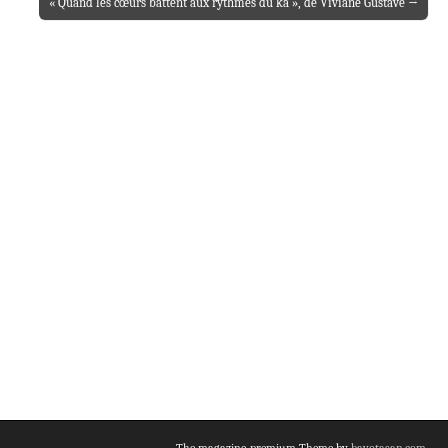
« Quand les cœurs battent aux rythmes du ka », de Viviane Gustave →