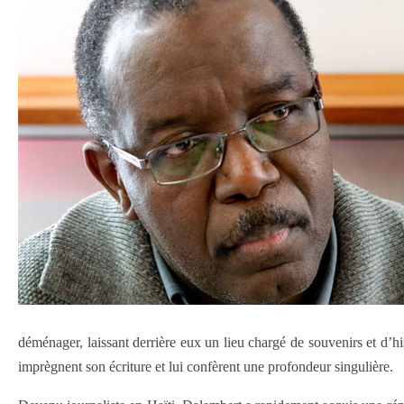
déménager, laissant derrière eux un lieu chargé de souvenirs et d’hi
imprègnent son écriture et lui confèrent une profondeur singulière.