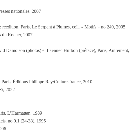
resses nationales, 2007
réédition, Paris, Le Serpent à Plumes, coll. « Motifs » no 240, 2005
s du Rocher, 2007
avid Damoison (photos) et Laënnec Hurbon (préface), Paris, Autrement
ot, Paris, Éditions Philippe Rey/Culturesfrance, 2010
e5, 2022
Paris, L’Harmattan, 1989
cis, no 9.1 (24-38), 1995
1996