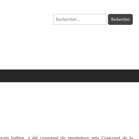
Rechercher :
ivain haïtien, a été couronné du prestigieux prix Goncourt de la