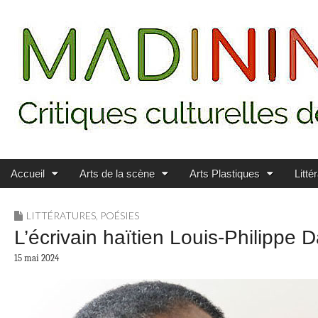
Main menu
Skip to content
MADININ'ART
Accueil
Arts de la scène
Arts Plastiques
Litté
LITTÉRATURES
,
POÉSIES
L’écrivain haïtien Louis-Philippe 
15 mai 2024