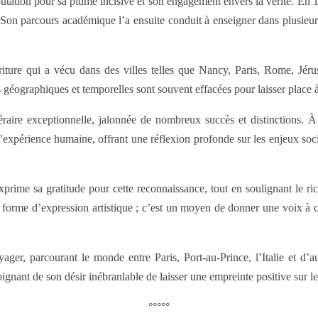
ation pour sa plume incisive et son engagement envers la vérité. En 198
 Son parcours académique l’a ensuite conduit à enseigner dans plusieurs
ture qui a vécu dans des villes telles que Nancy, Paris, Rome, Jéru
es géographiques et temporelles sont souvent effacées pour laisser place
éraire exceptionnelle, jalonnée de nombreux succès et distinctions. 
xpérience humaine, offrant une réflexion profonde sur les enjeux sociop
xprime sa gratitude pour cette reconnaissance, tout en soulignant le ric
e forme d’expression artistique ; c’est un moyen de donner une voix à 
ger, parcourant le monde entre Paris, Port-au-Prince, l’Italie et d’aut
oignant de son désir inébranlable de laisser une empreinte positive sur l
°°°°°