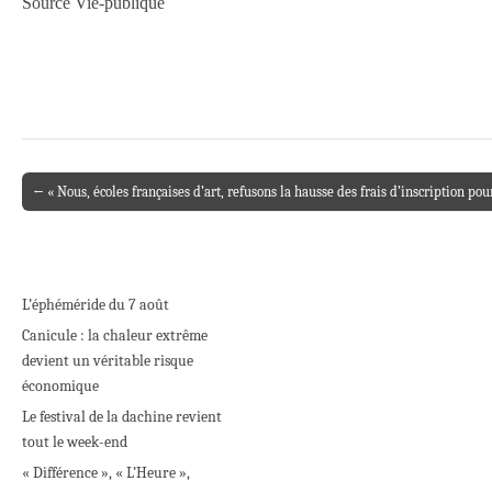
Source Vie-publique
← « Nous, écoles françaises d’art, refusons la hausse des frais d’inscription pour
Post navigation
L’éphéméride du 7 août
Canicule : la chaleur extrême
devient un véritable risque
économique
Le festival de la dachine revient
tout le week-end
« Différence », « L’Heure »,