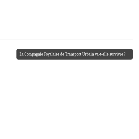
La Compagnie Foyalaise de Transport Urbain va-t-elle survivre ? →