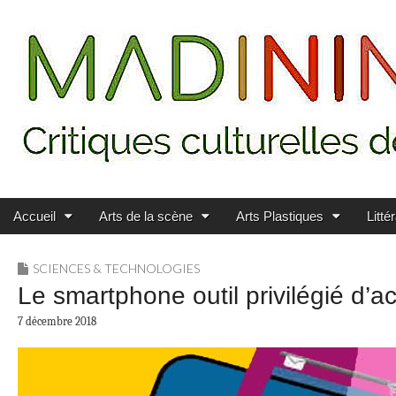
Main menu
Skip to content
MADININ'ART
Accueil
Arts de la scène
Arts Plastiques
Litté
SCIENCES & TECHNOLOGIES
Le smartphone outil privilégié d’a
7 décembre 2018