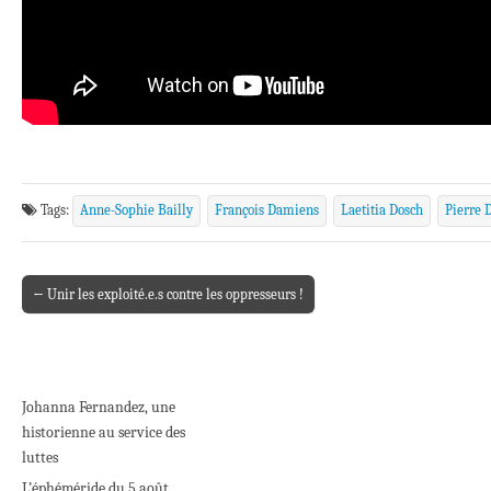
Tags:
Anne-Sophie Bailly
François Damiens
Laetitia Dosch
Pierre
← Unir les exploité.e.s contre les oppresseurs !
Post navigation
Johanna Fernandez, une
historienne au service des
luttes
L’éphéméride du 5 août