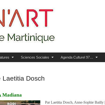
ratures
Sciences Sociales
Agenda Culturel 97…
e Laetitia Dosch
À
Madiana
Par Laetitia Dosch, Anne-Sophie Bailly