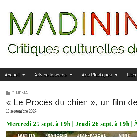
Main menu
Skip to content
MADININ'ART
Accueil
Arts de la scène
Arts Plastiques
Litté
CINÉMA
« Le Procès du chien », un film d
19 septembre 2024
Mercredi 25 sept. à 19h | Jeudi 26 sept. à 19h
|