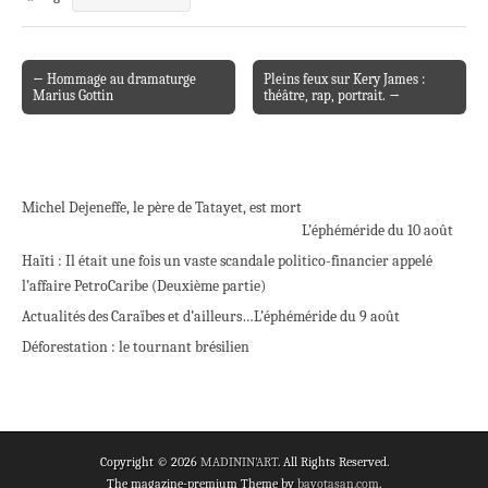
← Hommage au dramaturge
Pleins feux sur Kery James :
Post navigation
Marius Gottin
théâtre, rap, portrait. →
Michel Dejeneffe, le père de Tatayet, est mort
L’éphéméride du 10 août
Haïti : Il était une fois un vaste scandale politico-financier appelé
l’affaire PetroCaribe (Deuxième partie)
Actualités des Caraïbes et d’ailleurs…
L’éphéméride du 9 août
Déforestation : le tournant brésilien
Copyright © 2026
MADININ'ART
. All Rights Reserved.
The magazine-premium Theme by
bavotasan.com
.