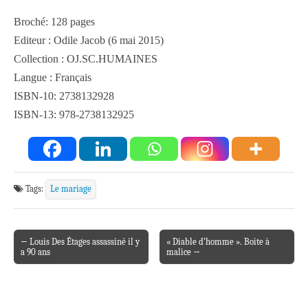
Broché: 128 pages
Editeur : Odile Jacob (6 mai 2015)
Collection : OJ.SC.HUMAINES
Langue : Français
ISBN-10: 2738132928
ISBN-13: 978-2738132925
Tags:
Le mariage
← Louis Des Étages assassiné il y
« Diable d’homme ». Boite à
Post navigation
a 90 ans
malice →