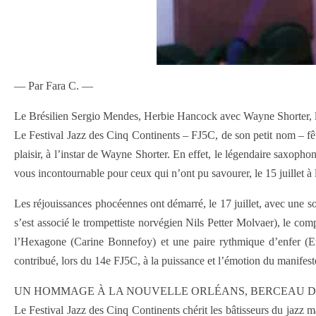
— Par Fara C. —
Le Brésilien Sergio Mendes, Herbie Hancock avec Wayne Shorter, le
Le Festival Jazz des Cinq Continents – FJ5C, de son petit nom – fête
plaisir, à l’instar de Wayne Shorter. En effet, le légendaire saxopho
vous incontournable pour ceux qui n’ont pu savourer, le 15 juillet à 
Les réjouissances phocéennes ont démarré, le 17 juillet, avec une 
s’est associé le trompettiste norvégien Nils Petter Molvaer), le co
l’Hexagone (Carine Bonnefoy) et une paire rythmique d’enfer (Er
contribué, lors du 14e FJ5C, à la puissance et l’émotion du manife
UN HOMMAGE À LA NOUVELLE ORLÉANS, BERCEAU D
Le Festival Jazz des Cinq Continents chérit les bâtisseurs du jazz mad