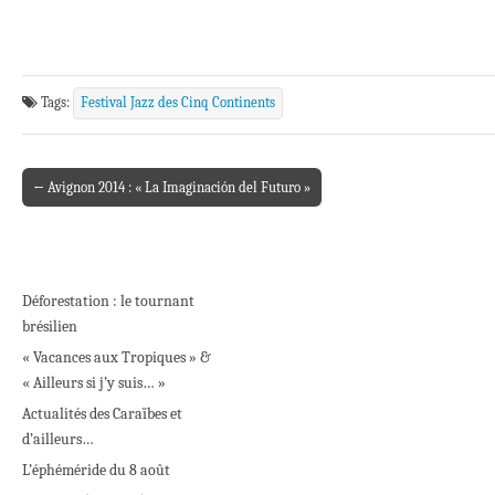
Tags:
Festival Jazz des Cinq Continents
← Avignon 2014 : « La Imaginación del Futuro »
Post navigation
Déforestation : le tournant
brésilien
« Vacances aux Tropiques » &
« Ailleurs si j’y suis… »
Actualités des Caraïbes et
d’ailleurs…
L’éphéméride du 8 août