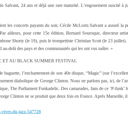
in Salvant, 24 ans et déjà une rare maturité. L’engouement suscité à 
ent les concerts payants du soir, Cécile McLorin Salvant a assuré la p
ar ailleurs, pour cette 15e édition, Bernard Souroque, directeur artis
bone Shorty (le 19), puis le trompettiste Christian Scott (le 23 juillet)
au-delà des pays et des communautés qui les ont vus naître. »
C ET AU BLACK SUMMER FESTIVAL
e baguette, l’enchantement de son 40e disque, “Magic” (sur l’excellent 
eusement diabolique de George Clinton. Nous ne parlons pas, ici, de l’an
onique, The Parliament Funkadelic. Des camarades, fans de ce ‘P-funk’ f
ge Clinton ne se produit que deux fois en France. Après Marseille, il se
es-vives-du-jazz-547728