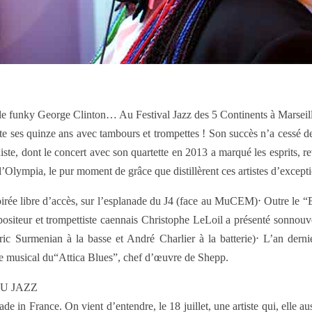
 funky George Clinton… Au Festival Jazz des 5 Continents à Marseille,
 ses quinze ans avec tambours et trompettes ! Son succès n’a cessé de c
niste, dont le concert avec son quartette en 2013 a marqué les esprits, 
l’Olympia, le pur moment de grâce que distillèrent ces artistes d’except
soirée libre d’accès, sur l’esplanade du J4 (face au MuCEM)⋅ Outre le
mpositeur et trompettiste caennais Christophe LeLoil a présenté sonnouve
ic Surmenian à la basse et André Charlier à la batterie)⋅ L’an der
ste musical du“Attica Blues”, chef d’œuvre de Shepp.
U JAZZ
e in France. On vient d’entendre, le 18 juillet, une artiste qui, elle aus