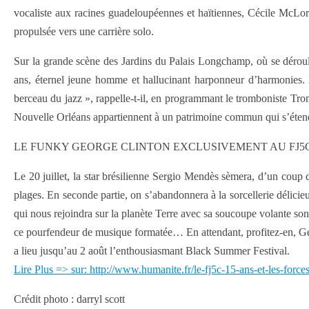
vocaliste aux racines guadeloupéennes et haïtiennes, Cécile McLor
propulsée vers une carrière solo.
Sur la grande scène des Jardins du Palais Longchamp, où se déroul
ans, éternel jeune homme et hallucinant harponneur d’harmonies. P
berceau du jazz », rappelle-t-il, en programmant le tromboniste Trom
Nouvelle Orléans appartiennent à un patrimoine commun qui s’étend 
LE FUNKY GEORGE CLINTON EXCLUSIVEMENT AU FJ5
Le 20 juillet, la star brésilienne Sergio Mendès sèmera, d’un coup d
plages. En seconde partie, on s’abandonnera à la sorcellerie délici
qui nous rejoindra sur la planète Terre avec sa soucoupe volante s
ce pourfendeur de musique formatée… En attendant, profitez-en, Geor
a lieu jusqu’au 2 août l’enthousiasmant Black Summer Festival.
Lire Plus => sur: http://www.humanite.fr/le-fj5c-15-ans-et-les-forc
Crédit photo : darryl scott