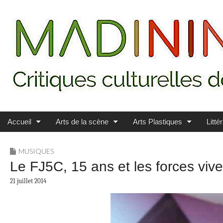
Main menu
Skip to content
MADININ'ART
Accueil
Arts de la scène
Arts Plastiques
Litté
MUSIQUES
Le FJ5C, 15 ans et les forces vive
21 juillet 2014