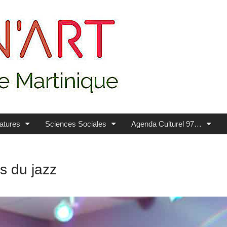
ratures
Sciences Sociales
Agenda Culturel 97…
s du jazz