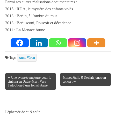
Parmi ses autres réalisations documentaires :
2015 : RDA, le mystère des enfants volés
2013 : Berlin, à l’ombre du mur
2013 : Berlusconi, Pouvoir et décadence
2011 : La Menace brun
e
Tags:
Anne Véron
← Une avancée majeure pour le
Manou Gallo & Keziah Jones en
Post navigation
cinéma en Outre-Mer : Vers
concert →
l’adoption d’une loi salutaire
L’éphéméride du 9 août