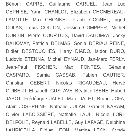
Bénoni CAPRE, Guillaume CARUEL, Jean Luc
CEPHISE, Yann CHANLOT, Elizabeth CHOMEREAU-
LAMOTTE, Max CHONKEL, Frantz COGNET, Ingrid
COLAS, Louis COLLON, Jessica COMPPER, Michel
CORBIN, Pierre COURTOIS, David DAHOMAY, Jacky
DAHOMAY, Patricia DELMAS, Sonia DERIAU REINE,
Didier DESTOUCHES, Harry DIADO, Isidor DURO,
Ludovic ETENNA, Michel EYNAUD, Jan-Marc FERLY,
Jean-Paul FISCHER, Max FONTES, Géranie
GASPARD, Samia GASSAB, Fabien GAUTIER,
Christian GEBERT, Nicolas RIGAUDEAU, Hervé
GUIBERT, Elisabeth GUSTAVE, Béatrice IBENE, Hubert
JABOT, Frédérique JALET, Marc JALET, Bruno JOFA,
Alain JOSEPHINE, Nathalie JULAN, Gabriel KARAM,
Olivier LABOISSIERE, Nathalie LAUL, Nicole LORI-
DELFOLIE, Reynald LABELLE, Guy LAFAGE, Delphine
LAURICELLA, Didier LEON, Martine LEON, Cyndy