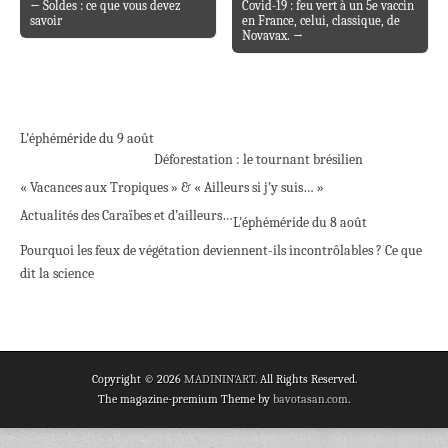
← Soldes : ce que vous devez
Covid-19 : feu vert à un 5e vaccin
Post navigation
savoir
en France, celui, classique, de
Novavax. →
L’éphéméride du 9 août
Déforestation : le tournant brésilien
« Vacances aux Tropiques » & « Ailleurs si j’y suis… »
Actualités des Caraïbes et d’ailleurs…
L’éphéméride du 8 août
Pourquoi les feux de végétation deviennent-ils incontrôlables ? Ce que
dit la science
Copyright © 2026
MADININ'ART
. All Rights Reserved.
The magazine-premium Theme by
bavotasan.com
.