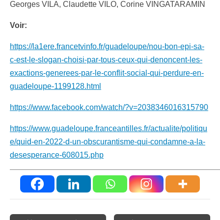
Georges VILA, Claudette VILO, Corine VINGATARAMIN
Voir:
https://la1ere.francetvinfo.fr/guadeloupe/nou-bon-epi-sa-
c-est-le-slogan-choisi-par-tous-ceux-qui-denoncent-les-
exactions-generees-par-le-conflit-social-qui-perdure-en-
guadeloupe-1199128.html
https://www.facebook.com/watch/?v=2038346016315790
https://www.guadeloupe.franceantilles.fr/actualite/politiqu
e/quid-en-2022-d-un-obscurantisme-qui-condamne-a-la-
desesperance-608015.php